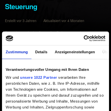
Steuerung
Erstellt vor 3 Jahren Aktualisiert vor 4 Monaten
Bitte überprüfe die Controller-Belegung in den
Einstellungen, bevor du ein Problem mit der Steuerung
meldest. Du kannst Belegungen auch auf die
Standardeinstellungen zurücksetzen. Oder du versuchst
Zustimmung
Details
Anzeigeneinstellungen
Über
es mit den
hier beschriebenen
Lösungsansätzen.
Wenn das Problem weiterhin besteht, bitte melde es uns
Verantwortungsvoller Umgang mit Ihren Daten
über den
Kontakt-Button unten
und teile uns die
Wir und
unsere 1022 Partner
verarbeiten Ihre
folgenden Informationen mit:
persönlichen Daten, wie z. B. Ihre IP-Adresse, mithilfe
von Technologien wie Cookies, um Informationen auf
Eine kurze Beschreibung des Problems.
Ihrem Gerät zu speichern und darauf zuzugreifen und so
personalisierte Werbung und Inhalte, Messungen von
Die Schritte, die zu dem Problem führen.
Werbung und Inhalten, Zielgruppenforschung sowie