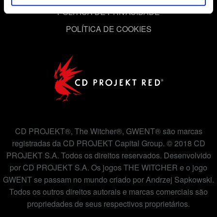
cookies com os nossos parceiros. Todos esses cookies
POLÍTICA DE PRIVACIDADE
adicionais precisarão da sua permissão, no entanto.
POLÍTICA DE COOKIES
Você encontrará todos os detalhes sobre o uso de
cookies e poderá ajustar as suas preferências no menu
"Configurações" abaixo.
CD PROJEKT®, The Witcher®, GWENT® são marcas
registradas da CD PROJEKT Capital Group. © 2018 CD
PROJEKT S.A. Todos os direitos reservados. Desenvolvido
por CD PROJEKT S.A. Os jogos THE WITCHER e o jogo
GWENT se passam no mundo criado por Andrzej Sapkowski.
Todos os outros direitos autorais e marcas comerciais são
propriedades de seus respectivos proprietários.