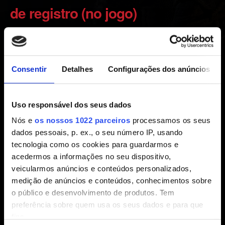
de registro (no jogo)
Criado há 3 anos Atualizado há 2 anos
Suas recompensas estarão esperando por você no
Consentir
Detalhes
Configurações dos anúncios
Palácio Real em Vizima. Verifique a carta da Yennefer no
seu inventário para ajudar a achá-las!
Uso responsável dos seus dados
1. Verifique se vinculou o The Witcher 3: Wild Hult a uma
Nós e
os nossos 1022 parceiros
processamos os seus
conta CD PROJEKT RED:
dados pessoais, p. ex., o seu número IP, usando
No menu principal de The Witcher 3: Wild Hunt, abra
tecnologia como os cookies para guardarmos e
MINHAS RECOMPENSAS e conecte-se em sua conta.
acedermos a informações no seu dispositivo,
2. Verifique se você está on-line e reinicie o jogo.
veicularmos anúncios e conteúdos personalizados,
medição de anúncios e conteúdos, conhecimentos sobre
o público e desenvolvimento de produtos. Tem
preferência sobre quem usa os seus dados e para que
Precisa de ajuda?
fins.