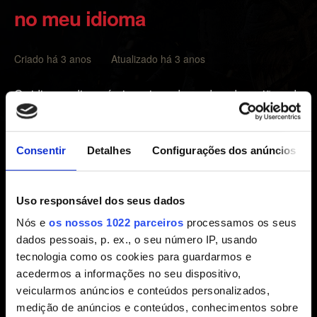
no meu idioma
Criado há 3 anos Atualizado há 3 anos
Os idiomas disponíveis no jogo dependem da região e da
edição.
É possível conferir se um pacote de idioma de The
Consentir
Detalhes
Configurações dos anúncios
Witcher 3 está disponível na Nintendo eShop. Observe
que para um pacote de idioma funcionar, ele precisa ser
correspondente à região e à edição do seu jogo.
Uso responsável dos seus dados
Nós e
os nossos 1022 parceiros
processamos os seus
Caso queira conferir a região do seu cartão de jogo,
dados pessoais, p. ex., o seu número IP, usando
forneça o código que pode ser encontrado na parte de
tecnologia como os cookies para guardarmos e
trás da caixa do jogo, acima do código de barras ou no
acedermos a informações no seu dispositivo,
próprio cartão de jogo (ex.: HAC-P-AURVL).
veicularmos anúncios e conteúdos personalizados,
medição de anúncios e conteúdos, conhecimentos sobre