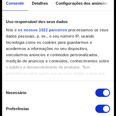
Consentir
Detalhes
Configurações dos anúncios
(recompensas no jogo) — como
obter
Uso responsável dos seus dados
Nós e
os nossos 1022 parceiros
processamos os seus
Criado há 5 anos Atualizado há 3 anos
dados pessoais, p. ex., o seu número IP, usando
tecnologia como os cookies para guardarmos e
Informações detalhadas sobre as recompensas
acedermos a informações no seu dispositivo,
disponíveis e como resgatá-las podem ser encontradas
veicularmos anúncios e conteúdos personalizados,
em
www.thewitcher.com/my-rewards
medição de anúncios e conteúdos, conhecimentos sobre
o público e desenvolvimento de produtos. Tem
preferência sobre quem usa os seus dados e para que
fins.
Seleção
Se permitir, gostaríamos também de:
Necessário
de
Recolher informações sobre a sua localização
consentimento
Português (BR)
geográfica as quais podem ter uma precisão de
Preferências
vários metros