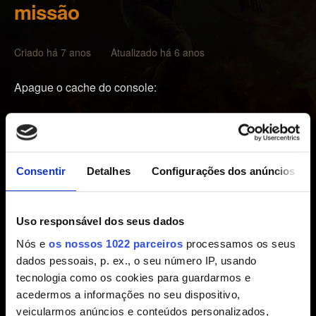
missão
Criado há 7 anos Atualizado há 6 anos
Apague o cache do console:
Pressione o botão de Guia no controle, acesse as
Configurações e, em seguida, selecione Configurações
do sistema.
Consentir
Detalhes
Configurações dos anúncios
Selecione Armazenamento ou Memória.
Destaque qualquer dispositivo de armazenamento
Uso responsável dos seus dados
e, em seguida, pressione Y no controle (não importa o
dispositivo de armazenamento escolhido, o cache
Nós e
os nossos 1022 parceiros
processamos os seus
apagará todos os dispositivos de armazenamento).
dados pessoais, p. ex., o seu número IP, usando
tecnologia como os cookies para guardarmos e
Selecione Apagar cache do sistema.
acedermos a informações no seu dispositivo,
Ao receber a solicitação de confirmação da
veicularmos anúncios e conteúdos personalizados,