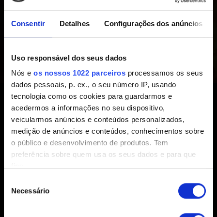
Resgate a cópia digital de backup do GOG.com
aqui
.
Consentir
Detalhes
Configurações dos anúncios
Atenção:
As cópias do GOG não incluem chaves de
jogo. O único objetivo das chaves de jogo é permitir que
Uso responsável dos seus dados
jogadores com cópias que não sejam do GOG solicitem
uma cópia digital de backup do jogo no GOG, caso algo
Nós e
os nossos 1022 parceiros
processamos os seus
aconteça com o original.
dados pessoais, p. ex., o seu número IP, usando
tecnologia como os cookies para guardarmos e
Caso tenha algum problema ao resgatar o código, entre
acedermos a informações no seu dispositivo,
em contato com o
suporte do GOG
. Em anexo, forneça
veicularmos anúncios e conteúdos personalizados,
uma foto do código de jogo com o endereço de e-
medição de anúncios e conteúdos, conhecimentos sobre
o público e desenvolvimento de produtos. Tem
mail/nome de usuário do GOG escrito em uma folha de
preferência sobre quem usa os seus dados e para que
papel.
fins.
Seleção
Se permitir, gostaríamos também de:
Necessário
de
Recolher informações sobre a sua localização
consentimento
geográfica as quais podem ter uma precisão de