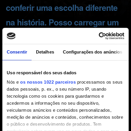
conferir uma escolha diferente
na história. Posso carregar um
jogo salvo anterior?
Consentir
Detalhes
Configurações dos anúncios
Criado há 7 anos Atualizado há 4 anos
Queremos que você tenha a experiência em RPG mais
Uso responsável dos seus dados
profunda possível, e é por isso que você terá que seguir a
sua jornada com as consequências das suas escolhas.
Nós e
os nossos 1022 parceiros
processamos os seus
dados pessoais, p. ex., o seu número IP, usando
Mas não tema: você poderá voltar a qualquer capítulo
tecnologia como os cookies para guardarmos e
após concluir o jogo!
acedermos a informações no seu dispositivo,
veicularmos anúncios e conteúdos personalizados,
Carregar jogo -> selecione um jogo salvo -> VOLTAR
medição de anúncios e conteúdos, conhecimentos sobre
PARA... -> escolha um capítulo para o qual deseja
o público e desenvolvimento de produtos. Tem
retornar.