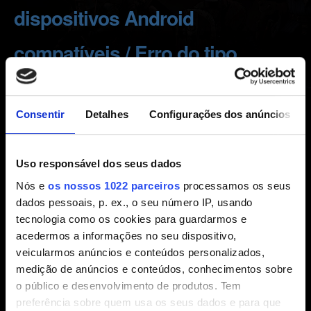
dispositivos Android
compatíveis / Erro do tipo
"Problemas de rede"
Consentir
Detalhes
Configurações dos anúncios
Criado há 1 ano Atualizado há 1 ano
Estamos ciente do problema que impede jogadores de
Uso responsável dos seus dados
iniciar
Thronebreaker: The Witcher Tales
em dispositivos
Nós e
os nossos 1022 parceiros
processamos os seus
Android compatíveis, com a mensagem de erro:
dados pessoais, p. ex., o seu número IP, usando
"Problemas de rede. Verifique a conexão com a internet e
tecnologia como os cookies para guardarmos e
tente novamente. Verifique se há atualizações do Android
acedermos a informações no seu dispositivo,
e dos serviços Google Play". Pedimos desculpas pelo
veicularmos anúncios e conteúdos personalizados,
transtorno e agradecemos a paciência enquanto
medição de anúncios e conteúdos, conhecimentos sobre
investigamos o problema.
o público e desenvolvimento de produtos. Tem
preferência sobre quem usa os seus dados e para que