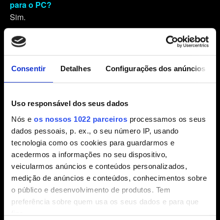
para o PC?
Sim.
Posso carregar um jogo salvo transferido entre PCs?
Sim.
Consentir
Detalhes
Configurações dos anúncios
Posso carregar um jogo salvo transferido entre
consoles?
Se o arquivo salvo foi criado na versão do jogo sem
Uso responsável dos seus dados
restrições regionais, ele não pode ser carregado na
Nós e
os nossos 1022 parceiros
processamos os seus
versão com restrições regionais. No entanto, ele será
dados pessoais, p. ex., o seu número IP, usando
compatível com outras versões de jogos sem restrições.
tecnologia como os cookies para guardarmos e
acedermos a informações no seu dispositivo,
Os arquivos salvos criados em versões de jogos com
veicularmos anúncios e conteúdos personalizados,
restrições regionais são compatíveis apenas com
medição de anúncios e conteúdos, conhecimentos sobre
versões iguais ou menos restritivas.
o público e desenvolvimento de produtos. Tem
preferência sobre quem usa os seus dados e para que
Posso carregar um jogo salvo transferido de uma
fins.