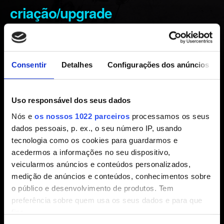
criação/upgrade
Criado há 5 anos Atualizado há 5 meses
Antes de relatar qualquer problema de jogo, tente a
Consentir
Detalhes
Configurações dos anúncios
solução de problemas
descrita aqui.
Uso responsável dos seus dados
Se o problema persistir, informe-nos usando o botão
Fale
conosco
abaixo e forneça as seguintes informações:
Nós e
os nossos 1022 parceiros
processamos os seus
dados pessoais, p. ex., o seu número IP, usando
Etapas para reproduzir o problema.
tecnologia como os cookies para guardarmos e
acedermos a informações no seu dispositivo,
Vídeo ou captura de tela do problema (anexo ou link).
veicularmos anúncios e conteúdos personalizados,
medição de anúncios e conteúdos, conhecimentos sobre
o público e desenvolvimento de produtos. Tem
preferência sobre quem usa os seus dados e para que
Precisa de ajuda?
fins.