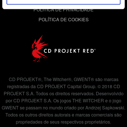
cookies com os nossos parceiros. Todos esses cookies
POLÍTICA DE PRIVACIDADE
adicionais precisarão da sua permissão, no entanto.
POLÍTICA DE COOKIES
Você encontrará todos os detalhes sobre o uso de
cookies e poderá ajustar as suas preferências no menu
"Configurações" abaixo.
CD PROJEKT®, The Witcher®, GWENT® são marcas
registradas da CD PROJEKT Capital Group. © 2018 CD
PROJEKT S.A. Todos os direitos reservados. Desenvolvido
por CD PROJEKT S.A. Os jogos THE WITCHER e o jogo
GWENT se passam no mundo criado por Andrzej Sapkowski.
Todos os outros direitos autorais e marcas comerciais são
propriedades de seus respectivos proprietários.