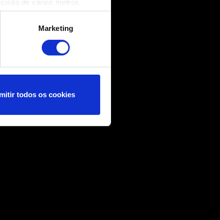
ecisão de vários metros
(impressão digital)
cias na
secção de detalhes
.
Marketing
nformações técnicas e
nçar você, por exemplo, nas
 nossos cookies com os
mitir todos os cookies
ncias no menu