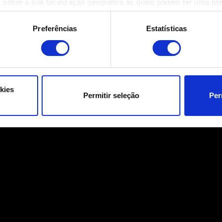
 sobre a sua localização geográfica as quais podem ter uma pr
ositivo analisando de forma ativa as características específicas 
eus dados pessoais são processados e defina as suas preferên
Preferências
Estatísticas
eu consentimento a qualquer momento da Declaração de Cookies.
ara o funcionamento do site. Outros são opcionais e fornecem i
a que o site funcione melhor para você. Para nos ajudar a alca
e possa ser de seu interesse, podemos compartilhar partes dos
kies
Permitir seleção
Per
s cookies adicionais precisarão da sua permissão, no entanto.
talhes sobre o uso de cookies e poderá ajustar as suas preferê