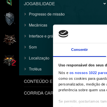
JOGABILIDADE
Progresso de missão
Mecânicas
Interface e gráficos
Som
Consentir
Localização
Uso responsável dos seus 
Troféus
Nós e
os nossos 1022 parc
como os cookies para guarda
CONTEÚDO E POLÍTICAS
personalizados, medição de 
preferência sobre quem usa 
CORRIDA CARPEADO
Se permitir, gostaríamos ta