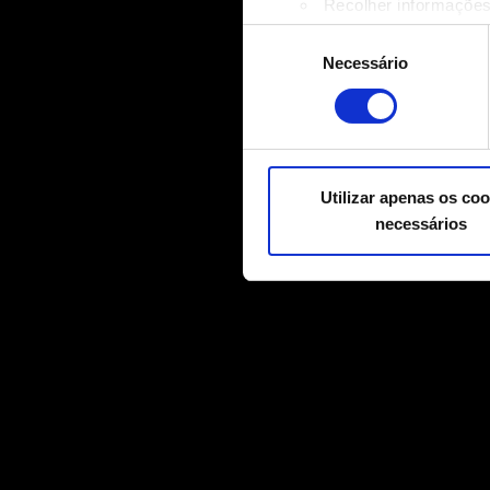
Recolher informações
Identificar o seu disp
Seleção
Saiba mais sobre como os s
Necessário
de
Pode alterar ou retirar o s
consentimento
Alguns são indispensáveis p
relacionadas a conteúdos par
mídias sociais, com algo qu
Utilizar apenas os coo
nossos parceiros. Todos esse
necessários
Você encontrará todos os de
"Configurações" abaixo.