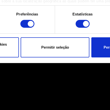
 sobre a sua localização geográfica as quais podem ter uma pr
ositivo analisando de forma ativa as características específicas 
eus dados pessoais são processados e defina as suas preferên
Preferências
Estatísticas
eu consentimento a qualquer momento da Declaração de Cookies.
ara o funcionamento do site. Outros são opcionais e fornecem i
a que o site funcione melhor para você. Para nos ajudar a alca
e possa ser de seu interesse, podemos compartilhar partes dos
kies
Permitir seleção
Per
s cookies adicionais precisarão da sua permissão, no entanto.
talhes sobre o uso de cookies e poderá ajustar as suas preferê