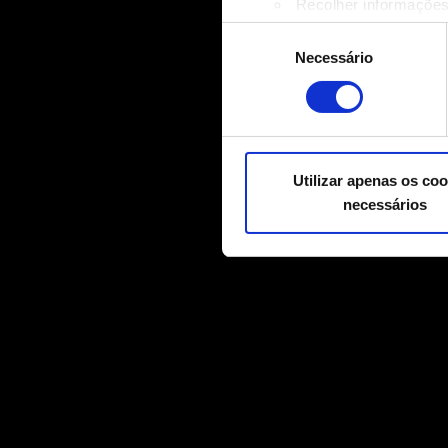
Recolher informações
Identificar o seu disp
Seleção
Saiba mais sobre como os s
Necessário
de
Pode alterar ou retirar o s
consentimento
Alguns são indispensáveis p
relacionadas a conteúdos par
mídias sociais, com algo qu
Utilizar apenas os coo
nossos parceiros. Todos esse
necessários
Você encontrará todos os de
"Configurações" abaixo.