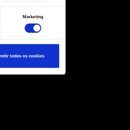
ecisão de vários metros
(impressão digital)
cias na
secção de detalhes
.
Marketing
nformações técnicas e
nçar você, por exemplo, nas
 nossos cookies com os
mitir todos os cookies
ncias no menu