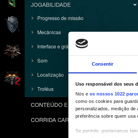
JOGABILIDADE
Progresso de missão
Mecânicas
Interface e gráficos
Som
Consentir
Localização
Uso responsável dos seus 
Troféus
Nós e
os nossos 1022 parc
como os cookies para guarda
CONTEÚDO E POLÍTICAS
personalizados, medição de 
preferência sobre quem usa 
CORRIDA CARPEADO
Se permitir, gostaríamos ta