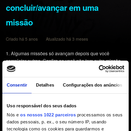
concluir/avançar em uma
missão
Criado há 5 anos Atualizado há 3 meses
Algumas missões só avançam depois que você
completar outras. Confira se você não tem outra missão
em seu diário relacionada a esta missão relacionada ao
problema.
Limpe o cache do seu console:
Consentir
Detalhes
Configurações dos anúncios
Desligue o seu console. Não entre no modo de
descanso.
Uso responsável dos seus dados
Espere as luzes do PlayStation desligarem
Nós e
os nossos 1022 parceiros
processamos os seus
completamente e desconecte o cabo de alimentação.
dados pessoais, p. ex., o seu número IP, usando
tecnologia como os cookies para guardarmos e
Aguarde no mínimo 2 minutos.