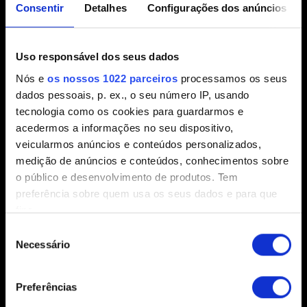
Consentir
Detalhes
Configurações dos anúncios
selecione
Propriedades
.
Acesse
BETAS
e selecione
1_63_legacy_patch
— o
jogo atualizará automaticamente.
Uso responsável dos seus dados
Nós e
os nossos 1022 parceiros
processamos os seus
Para voltar à versão mais recente do jogo, basta seguir
dados pessoais, p. ex., o seu número IP, usando
os mesmos passos e selecionar
Nenhum
no menu
tecnologia como os cookies para guardarmos e
BETAS
.
acedermos a informações no seu dispositivo,
veicularmos anúncios e conteúdos personalizados,
GOG
medição de anúncios e conteúdos, conhecimentos sobre
o público e desenvolvimento de produtos. Tem
Acesse a seção
Instalados
no GOG Galaxy.
preferência sobre quem usa os seus dados e para que
fins.
Selecione
Cyberpunk 2077
e, em seguida,
Gerenciar
instalação
→
Configurar…
Seleção
Se permitir, gostaríamos também de:
Necessário
de
Altere
Canais Beta
para
1_63_legacy_patch
.
Recolher informações sobre a sua localização
consentimento
Desative a opção de atualizações automáticas,
geográfica as quais podem ter uma precisão de
Preferências
selecione a versão de preferência e clique em
OK
.
vários metros