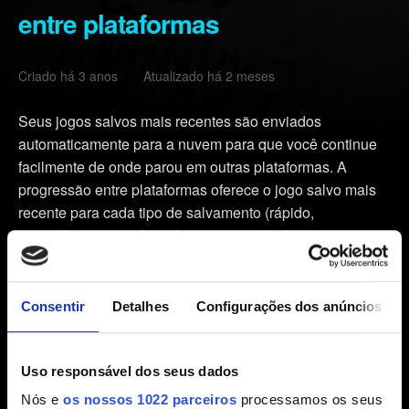
entre plataformas
Criado há 3 anos Atualizado há 2 meses
Seus jogos salvos mais recentes são enviados
automaticamente para a nuvem para que você continue
facilmente de onde parou em outras plataformas. A
progressão entre plataformas oferece o jogo salvo mais
recente para cada tipo de salvamento (rápido,
automático, manual, etc.).
Certifique-se de que a versão de
Cyberpunk 2077
esteja atualizada com o patch mais recente — veja essa
Consentir
Detalhes
Configurações dos anúncios
informação no menu principal do jogo.
Abra o menu
Carregar jogo
e aperte o botão/tecla
Uso responsável dos seus dados
Progressão entre plataformas exibido no canto esquerdo
Nós e
os nossos 1022 parceiros
processamos os seus
do botão.