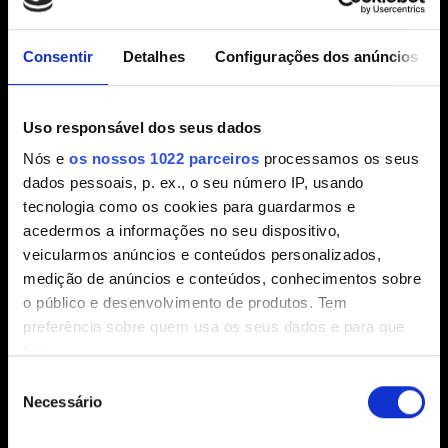
Os requisitos anteriores da versão 1.63 do jogo se
encontram abaixo:
Consentir
Detalhes
Configurações dos anúncios
Uso responsável dos seus dados
Nós e
os nossos 1022 parceiros
processamos os seus
dados pessoais, p. ex., o seu número IP, usando
tecnologia como os cookies para guardarmos e
acedermos a informações no seu dispositivo,
veicularmos anúncios e conteúdos personalizados,
medição de anúncios e conteúdos, conhecimentos sobre
o público e desenvolvimento de produtos. Tem
Alt Text:
preferência sobre quem usa os seus dados e para que
Tabela de requisitos de sistema para jogar o patch 1.63
fins.
de Cyberpunk 2077 com e sem traçado de raios ativado.
Seleção
Requisitos sem traçado de raios:
Se permitir, gostaríamos também de:
Necessário
de
Mínimo: Resolução: 1080p. Configurações de efeitos
Recolher informações sobre a sua localização
consentimento
gráficos: baixas. Sistema operacional: Windows 10 de 64