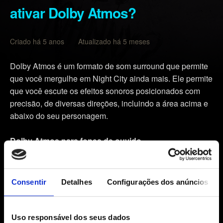
ativar Dolby Atmos?
Criado há 5 anos Atualizado há 5 meses
Dolby Atmos é um formato de som surround que permite
que você mergulhe em Night City ainda mais. Ele permite
que você escute os efeitos sonoros posicionados com
precisão, de diversas direções, incluindo a área acima e
abaixo do seu personagem.
Dolby Atmos para fones de ouvido
Neste caso, todos os fones de ouvido funcionam.
Lembre-se: quanto maior a qualidade dos fones de
ouvido, melhor será sua experiência Dolby Atmos.
Consentir
Detalhes
Configurações dos anúncios
Dolby Atmos para home theater
Certifique-se de que o receptor de áudio/vídeo seja
Uso responsável dos seus dados