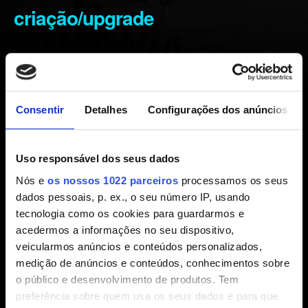
criação/upgrade
Criado há 5 anos Atualizado há 5 meses
Antes de relatar qualquer problema de jogo, tente a
solução de problemas
descrita aqui.
Consentir
Detalhes
Configurações dos anúncios
Se o problema persistir, informe-nos usando o botão
Fale
conosco
abaixo e forneça as seguintes informações:
Uso responsável dos seus dados
Nós e
os nossos 1022 parceiros
processamos os seus
Etapas para reproduzir o problema.
dados pessoais, p. ex., o seu número IP, usando
tecnologia como os cookies para guardarmos e
Vídeo ou captura de tela do problema (anexo ou link).
acedermos a informações no seu dispositivo,
Seu arquivo salvo, se possível, um pouco antes de
veicularmos anúncios e conteúdos personalizados,
encontrar o problema e outro logo depois.
medição de anúncios e conteúdos, conhecimentos sobre
o público e desenvolvimento de produtos. Tem
preferência sobre quem usa os seus dados e para que