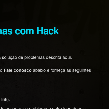
emas com Hack
 a solução de problemas
descrita aqui
.
ão
abaixo e forneça as seguintes
Fale conosco
link).
de encontrar o problema e outro logo depois.