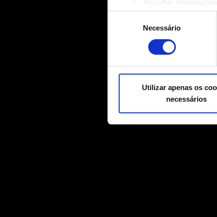
Recolher informações
Identificar o seu disp
Seleção
Saiba mais sobre como os s
Necessário
de
Pode alterar ou retirar o s
consentimento
Alguns são indispensáveis p
relacionadas a conteúdos par
mídias sociais, com algo qu
Utilizar apenas os coo
nossos parceiros. Todos esse
necessários
Você encontrará todos os de
"Configurações" abaixo.