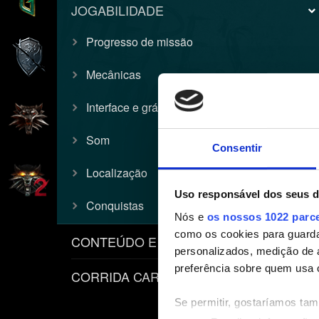
JOGABILIDADE
Progresso de missão
Mecânicas
Interface e gráficos
Som
Consentir
Localização
Uso responsável dos seus 
Conquistas
Nós e
os nossos 1022 parc
como os cookies para guarda
CONTEÚDO E POLÍTICAS
personalizados, medição de 
preferência sobre quem usa 
CORRIDA CARPEADO
Se permitir, gostaríamos ta