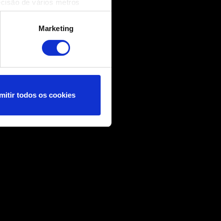
ecisão de vários metros
(impressão digital)
cias na
secção de detalhes
.
Marketing
nformações técnicas e
nçar você, por exemplo, nas
 nossos cookies com os
mitir todos os cookies
ncias no menu