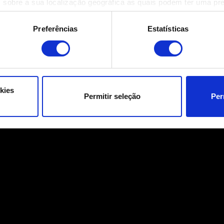
 sobre a sua localização geográfica as quais podem ter uma pr
ositivo analisando de forma ativa as características específicas 
eus dados pessoais são processados e defina as suas preferên
Preferências
Estatísticas
eu consentimento a qualquer momento da Declaração de Cookies.
ara o funcionamento do site. Outros são opcionais e fornecem i
a que o site funcione melhor para você. Para nos ajudar a alca
e possa ser de seu interesse, podemos compartilhar partes dos
kies
Permitir seleção
Per
s cookies adicionais precisarão da sua permissão, no entanto.
talhes sobre o uso de cookies e poderá ajustar as suas preferê