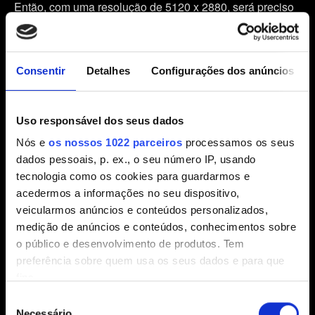
Então, com uma resolução de 5120 x 2880, será preciso
renderizar quatro vezes mais pixels do que com uma
resolução de 2560 x 1440. Embora o desempenho não
seja exatamente quatro vezes menor, a capacidade de
Consentir
Detalhes
Configurações dos anúncios
processamento terá que ser muito maior. Quanto mais
poderoso for o hardware, maior será a capacidade de
processar altas resoluções sem perda de desempenho
Uso responsável dos seus dados
significativa.
Nós e
os nossos 1022 parceiros
processamos os seus
dados pessoais, p. ex., o seu número IP, usando
tecnologia como os cookies para guardarmos e
acedermos a informações no seu dispositivo,
Resolução nos requisitos de sistema
veicularmos anúncios e conteúdos personalizados,
medição de anúncios e conteúdos, conhecimentos sobre
Nos requisitos de sistema, as resoluções listadas
o público e desenvolvimento de produtos. Tem
indicam a resolução máxima para atingir a taxa de QPS
preferência sobre quem usa os seus dados e para que
esperada, não a resolução mínima necessária para
fins.
executar o jogo. Por exemplo, se os requisitos listam
Seleção
1080p a 60 QPS, isso significa que o hardware
Se permitir, gostaríamos também de:
Necessário