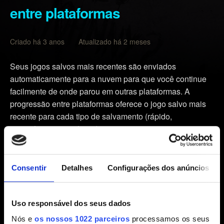
entre plataformas
Criado há 3 anos Atualizado há 2 meses
Seus jogos salvos mais recentes são enviados
automaticamente para a nuvem para que você continue
facilmente de onde parou em outras plataformas. A
progressão entre plataformas oferece o jogo salvo mais
recente para cada tipo de salvamento (rápido,
automático, manual, etc.).
Certifique-se de que a versão de
Cyberpunk 2077
esteja atualizada com o patch mais recente — veja essa
Consentir
Detalhes
Configurações dos anúncios
informação no menu principal do jogo.
Abra o menu
Carregar jogo
e aperte o botão/tecla
Uso responsável dos seus dados
Progressão entre plataformas exibido no canto esquerdo
Nós e
os nossos 1022 parceiros
processamos os seus
do botão.