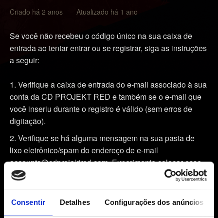
Criado há 2 anos Atualizado há 1 ano
Se você não recebeu o código único na sua caixa de
entrada ao tentar entrar ou se registrar, siga as instruções
a seguir:
Verifique a caixa de entrada do e-mail associado à sua
conta da CD PROJEKT RED e também se o e-mail que
você inseriu durante o registro é válido (sem erros de
digitação).
Verifique se há alguma mensagem na sua pasta de
lixo eletrônico/spam do endereço de e-mail
accounts@cdprojektred.com. Experimente colocar esse
endereço na lista de permissões e solicite outro código.
Não feche a janela antes de inserir o código de
Consentir
Detalhes
Configurações dos anúncios
segurança, pois só será possível usá-lo na tentativa de
registro para a qual foi criado.