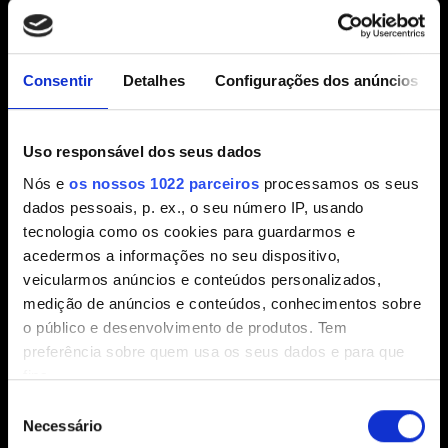
Consentir
Detalhes
Configurações dos anúncios
Uso responsável dos seus dados
Para garantir que a conta lhe pertence, enviaremos um
Nós e
os nossos 1022 parceiros
processamos os seus
código único para o endereço de e-mail associado à
dados pessoais, p. ex., o seu número IP, usando
conta. Depois disso, a conta de plataforma conectada
tecnologia como os cookies para guardarmos e
será usada como o método de autenticação alternativo
acedermos a informações no seu dispositivo,
veicularmos anúncios e conteúdos personalizados,
da sua conta da CD PROJEKT RED.
medição de anúncios e conteúdos, conhecimentos sobre
o público e desenvolvimento de produtos. Tem
preferência sobre quem usa os seus dados e para que
fins.
Como conectar uma conta de plataforma no painel de
conta
Seleção
Se permitir, gostaríamos também de:
Necessário
de