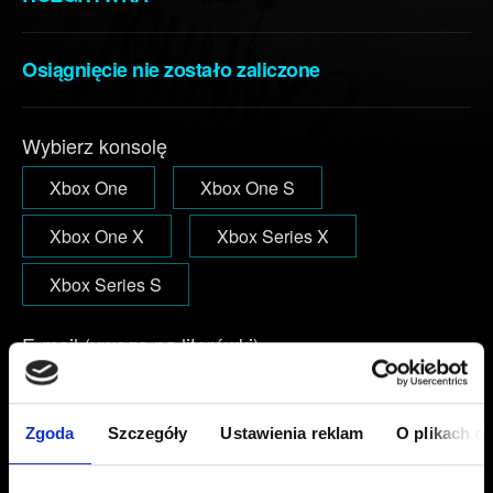
Osiągnięcie nie zostało zaliczone
Wybierz konsolę
Xbox One
Xbox One S
Xbox One X
Xbox Series X
Xbox Series S
E-mail (uwaga na literówki)
Zgoda
Szczegóły
Ustawienia reklam
O plikach c
Krótki opis problemu