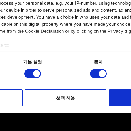
ocess your personal data, e.g. your IP-number, using technolog
보고서에 파일을 첨부할 수 있습니다. 예를 들어 그래픽 문제인
ur device in order to serve personalized ads and content, ad a
첨부 파일의 크기는 최대 12MB입니다.
ces development. You have a choice in who uses your data and 
licable on this digital property where you have made your choic
찾아보기
e from the Cookie Declaration or by clicking on the Privacy trig
e to:
bout your geographical location which can be accurate to within 
 actively scanning it for specific characteristics (fingerprinting)
기본 설정
통계
 personal data is processed and set your preferences in the
det
보내기
적으로 이용하기 위해 필요합니다. 그 밖의 쿠키는 선택적이며, 
웹사이트 이용 환경을 개선하기 위해 사용됩니다. 예를 들어, 소셜
를 파악하기 위해 쿠키의 일부를 저희 파트너와 공유할 수도 있습니
선택 허용
개인 정보 처리 관련 정보
우에는 사용자의 동의를 구할 것입니다.
 관련 설정은 아래의 "Settings" 메뉴에서 확인할 수 있습니다.