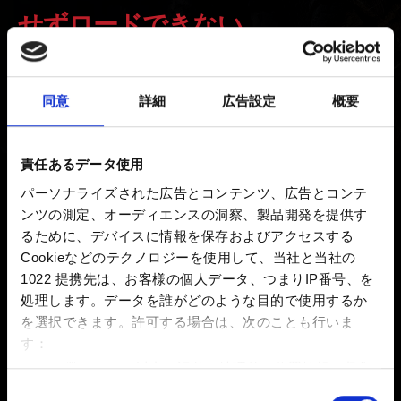
せずロードできない
新着 7年前 更新 1年前
同意
詳細
広告設定
概要
現在『ウィッチャー３ ワイルドハント ゲームオブザイヤ
ーエディション』をプレイしていて、以前に通常版をプ
レイしている場合、この2つはコンソールシステム上で
責任あるデータ使用
個別の製品と扱われるため、セーブデータを共有するこ
パーソナライズされた広告とコンテンツ、広告とコンテ
とはできません。
ンツの測定、オーディエンスの洞察、製品開発を提供す
るために、デバイスに情報を保存およびアクセスする
家庭用ゲーム機のローカルセーブデータに関して、『ウ
Cookieなどのテクノロジーを使用して、当社と当社の
ィッチャー３ ワイルドハント』無印版のものと「ゲーム
1022 提携先は、お客様の個人データ、つまりIP番号、を
オブザイヤー/コンプリートエディション」のものは互換
処理します。データを誰がどのような目的で使用するか
性がありません。家庭用ゲーム機は、それぞれを別々の
を選択できます。
許可する場合は、次のことも行いま
製品として認識します。無印版で中断した箇所から再開
す：
したい場合は、
クロスプログレッション
機能をご利用く
数メートル以内の誤差の地理的な位置情報を収集
ださい。
します
同