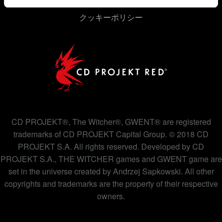
クッキーポリシー
CD PROJEKT®, The Witcher®, GWENT® are registered
trademarks of CD PROJEKT Capital Group. © 2018 CD
PROJEKT S.A. All rights reserved. Developed by CD
PROJEKT S.A., THE WITCHER games and GWENT game are
set in the universe created by Andrzej Sapkowski. All other
copyrights and trademarks are the property of their respective
owners.