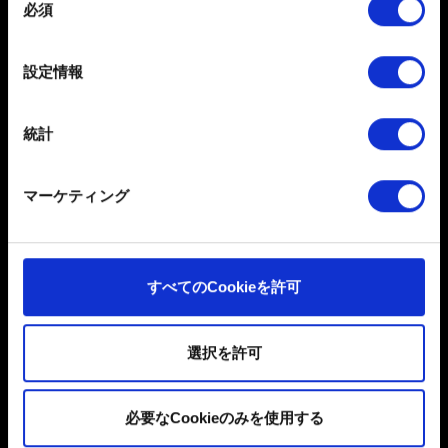
必須
特定の特性（フィンガープリント）を積極的にス
意
キャンしてデバイスを特定します
の
選
詳細セクション
で個人データの処理方法と設定を行って
設定情報
択
ください。「Cookie宣言」からいつでも同意を変更また
は撤回できます。
統計
一部のCookieはウェブサイトの機能を正常にお使いいた
だくために必要なものです。その他のCookieは、ウェブ
日本語
マーケティング
サイトの品質向上のために、オプションとして技術的お
よびコンテンツ関連のフィードバックを送信します。ま
ソーシャルメディア
た、ソーシャルメディア上などでお客様が興味を持ちそ
うなコンテンツをお届けするために、一部のCookieをパ
すべてのCookieを許可
ートナーに提供する場合があります。お客様の許可なく
これらのオプションが有効になることはありません。
選択を許可
Cookieの使用およびパフォーマンスの変更点に関する詳
細は、下記の「設定」メニューでご確認ください。
ユーザー同意書
必要なCookieのみを使用する
プライバシーポリシー