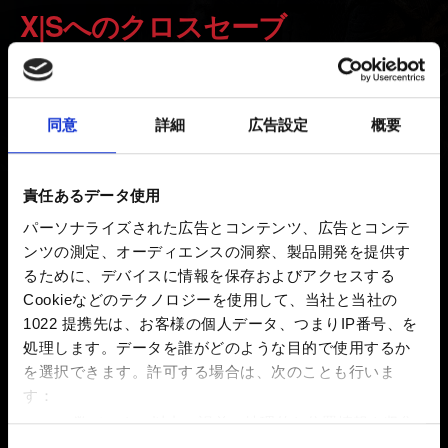
X|Sへのクロスセーブ
新着 5年前 更新 7ヶ月前
同意
詳細
広告設定
概要
Smart Delivery 対応により、Xbox One でプレイしていた
データを Xbox Series X|S でそのまま引き継いで続ける
ことができます。インターネットに接続し、セーブデー
責任あるデータ使用
タをクラウドにアップロードしてください。
パーソナライズされた広告とコンテンツ、広告とコンテ
ンツの測定、オーディエンスの洞察、製品開発を提供す
または、Xbox One と Xbox Series X|S の両方を同一ネッ
るために、デバイスに情報を保存およびアクセスする
トワークに接続し、システムのネットワーク転送機能を
Cookieなどのテクノロジーを使用して、当社と当社の
ご利用ください。
1022 提携先は、お客様の個人データ、つまりIP番号、を
処理します。データを誰がどのような目的で使用するか
を選択できます。
許可する場合は、次のことも行いま
お困りですか
す：
数メートル以内の誤差の地理的な位置情報を収集
します