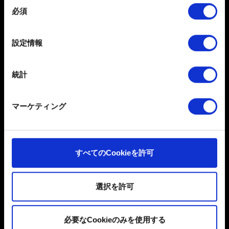
同
お問い合わせ
必須
特定の特性（フィンガープリント）を積極的にス
意
キャンしてデバイスを特定します
の
選
詳細セクション
で個人データの処理方法と設定を行って
設定情報
択
ください。「Cookie宣言」からいつでも同意を変更また
は撤回できます。
統計
一部のCookieはウェブサイトの機能を正常にお使いいた
だくために必要なものです。その他のCookieは、ウェブ
マーケティング
日本語
サイトの品質向上のために、オプションとして技術的お
よびコンテンツ関連のフィードバックを送信します。ま
ソーシャルメディア
た、ソーシャルメディア上などでお客様が興味を持ちそ
うなコンテンツをお届けするために、一部のCookieをパ
すべてのCookieを許可
ートナーに提供する場合があります。お客様の許可なく
これらのオプションが有効になることはありません。
選択を許可
Cookieの使用およびパフォーマンスの変更点に関する詳
細は、下記の「設定」メニューでご確認ください。
必要なCookieのみを使用する
ユーザー同意書