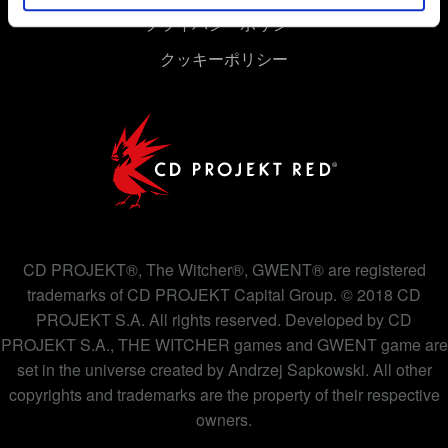
プライバシーポリシー
クッキーポリシー
CD PROJEKT®, The Witcher®, GWENT® are registered
trademarks of CD PROJEKT Capital Group. © 2018 CD
PROJEKT S.A. All rights reserved. Developed by CD
PROJEKT S.A., THE WITCHER games and GWENT game are
set in the universe created by Andrzej Sapkowski. All other
copyrights and trademarks are the property of their respective
owners.