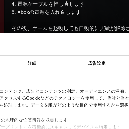
4. 電源ケーブルを指し直します
5. Xboxの電源を入れ直します
その後、ゲームを起動しても自動的に実績が解除
一度行ってみてください（場合によっては条件達
す）。
詳細
広告設定
お困りですか
コンテンツ、広告とコンテンツの測定、オーディエンスの洞察、
クセスするCookieなどのテクノロジーを使用して、当社と当社の
、を処理します。データを誰がどのような目的で使用するかを選
差の地理的な位置情報を収集します
ガープリント）を積極的にスキャンしてデバイスを特定します