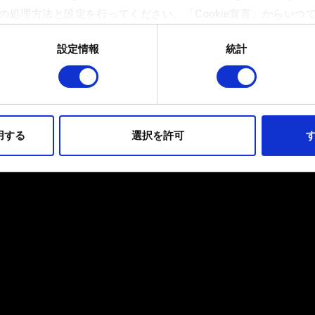
の処理方法と設定を行ってください。「Cookie宣言」からいつ
設定情報
統計
イトの機能を正常にお使いいただくために必要なものです。その他のC
ンとして技術的およびコンテンツ関連のフィードバックを送信し
持ちそうなコンテンツをお届けするために、一部のCookieをパ
らのオプションが有効になることはありません。
用する
選択を許可
す
フォーマンスの変更点に関する詳細は、下記の「設定」メニューでご