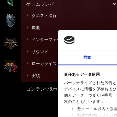
ゲームプレイ
クエスト進行
機能
インターフェースとグラフィック
サウンド
同意
ローカライズ
責任あるデータ使用
実績
パーソナライズされた広告と
コンテンツ&ポリシー
デバイスに情報を保存およびア
個人データ、つまりIP番号
次のことも行います：
数メートル以内の誤
特定の特性（フィン