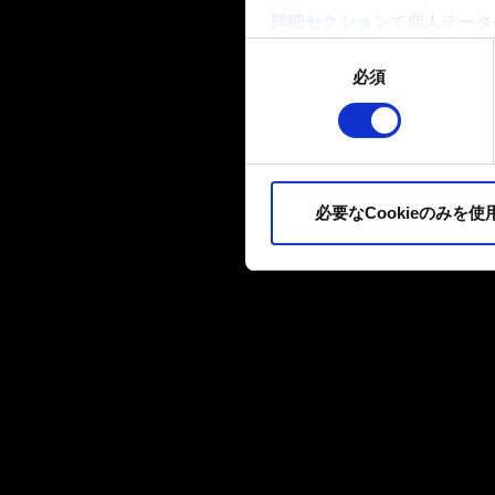
詳細セクション
で個人データ
ます。
同
必須
意
一部のCookieはウェブサ
の
品質向上のために、オプショ
選
ィア上などでお客様が興味を
択
ます。お客様の許可なくこれ
必要なCookieのみを使
Cookieの使用およびパ