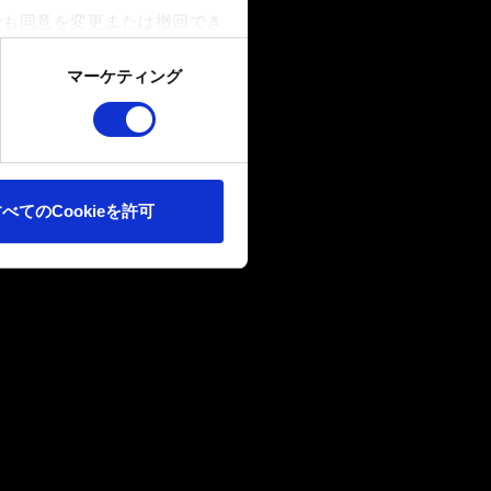
でも同意を変更または撤回でき
マーケティング
ookieは、ウェブサイトの
ます。また、ソーシャルメデ
ートナーに提供する場合があり
べてのCookieを許可
確認ください。