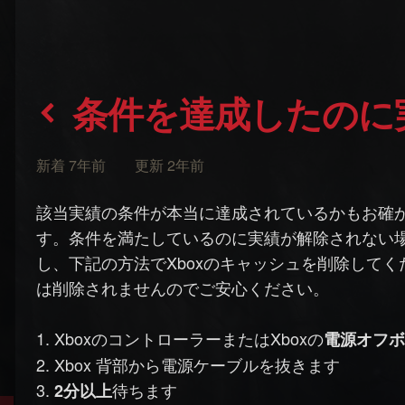
条件を達成したの
新着 7年前 更新 2年前
該当実績の条件が本当に達成されているかもお確
す。条件を満たしているのに実績が解除されない
し、下記の方法でXboxのキャッシュを削除して
は削除されませんのでご安心ください。
1. XboxのコントローラーまたはXboxの
電源オフ
2. Xbox 背部から電源ケーブルを抜きます
3.
待ちます
2分以上