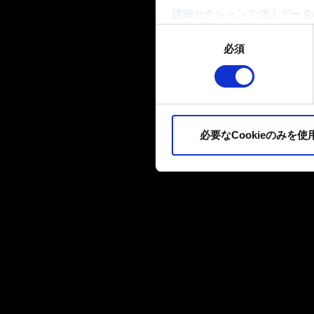
詳細セクション
で個人データ
ます。
同
必須
意
一部のCookieはウェブサ
の
品質向上のために、オプショ
選
ィア上などでお客様が興味を
択
ます。お客様の許可なくこれ
必要なCookieのみを使
Cookieの使用およびパ