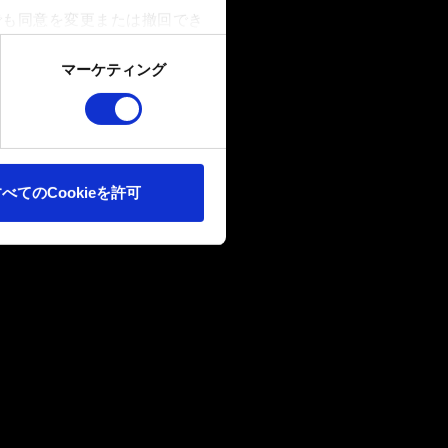
でも同意を変更または撤回でき
マーケティング
ookieは、ウェブサイトの
ます。また、ソーシャルメデ
ートナーに提供する場合があり
べてのCookieを許可
確認ください。