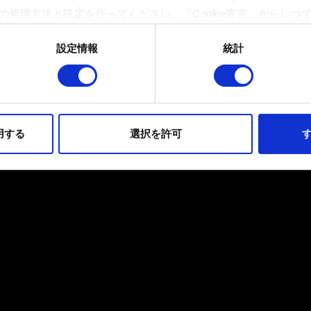
の処理方法と設定を行ってください。「Cookie宣言」からいつ
設定情報
統計
イトの機能を正常にお使いいただくために必要なものです。その他のC
ンとして技術的およびコンテンツ関連のフィードバックを送信し
持ちそうなコンテンツをお届けするために、一部のCookieをパ
らのオプションが有効になることはありません。
用する
選択を許可
す
フォーマンスの変更点に関する詳細は、下記の「設定」メニューでご