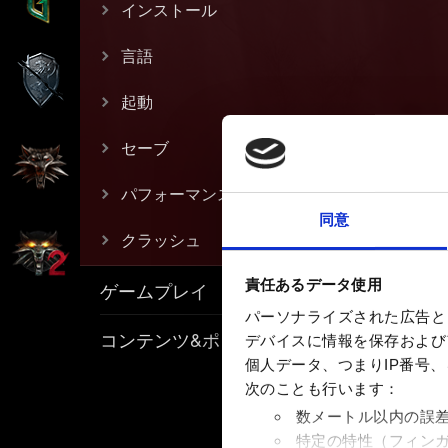
インストール
言語
起動
セーブ
パフォーマンス
同意
クラッシュ
責任あるデータ使用
ゲームプレイ
パーソナライズされた広告と
コンテンツ&ポリシー
デバイスに情報を保存およびア
個人データ、つまりIP番号
次のことも行います：
数メートル以内の誤
特定の特性（フィン