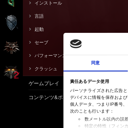
インストール
言語
起動
セーブ
パフォーマンス
同意
クラッシュ
責任あるデータ使用
ゲームプレイ
パーソナライズされた広告と
コンテンツ&ポリシー
デバイスに情報を保存およびア
個人データ、つまりIP番号
次のことも行います：
数メートル以内の誤
特定の特性（フィン