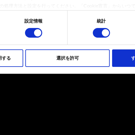
の処理方法と設定を行ってください。「Cookie宣言」からいつ
設定情報
統計
イトの機能を正常にお使いいただくために必要なものです。その他のC
ンとして技術的およびコンテンツ関連のフィードバックを送信し
持ちそうなコンテンツをお届けするために、一部のCookieをパ
らのオプションが有効になることはありません。
用する
選択を許可
す
フォーマンスの変更点に関する詳細は、下記の「設定」メニューでご