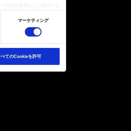
でも同意を変更または撤回でき
マーケティング
ookieは、ウェブサイトの
ます。また、ソーシャルメデ
ートナーに提供する場合があり
べてのCookieを許可
確認ください。