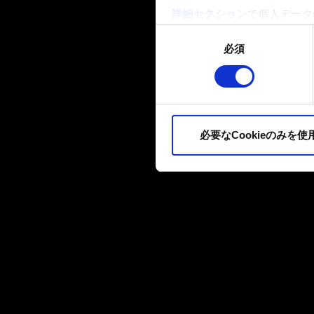
詳細セクション
で個人データ
ます。
同
必須
意
一部のCookieはウェブサ
の
品質向上のために、オプショ
選
ィア上などでお客様が興味を
択
ます。お客様の許可なくこれ
必要なCookieのみを使
Cookieの使用およびパ