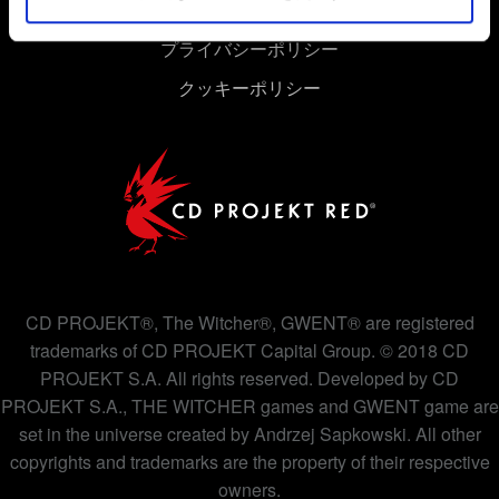
ユーザー同意書
プライバシーポリシー
クッキーポリシー
CD PROJEKT®, The Witcher®, GWENT® are registered
trademarks of CD PROJEKT Capital Group. © 2018 CD
PROJEKT S.A. All rights reserved. Developed by CD
PROJEKT S.A., THE WITCHER games and GWENT game are
set in the universe created by Andrzej Sapkowski. All other
copyrights and trademarks are the property of their respective
owners.