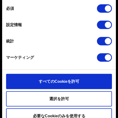
します
同
必須
特定の特性（フィンガープリント）を積極的にス
意
お問い合わせ
キャンしてデバイスを特定します
の
選
詳細セクション
で個人データの処理方法と設定を行って
設定情報
択
ください。「Cookie宣言」からいつでも同意を変更また
は撤回できます。
統計
一部のCookieはウェブサイトの機能を正常にお使いいた
だくために必要なものです。その他のCookieは、ウェブ
マーケティング
サイトの品質向上のために、オプションとして技術的お
日本語
よびコンテンツ関連のフィードバックを送信します。ま
た、ソーシャルメディア上などでお客様が興味を持ちそ
ソーシャルメディア
うなコンテンツをお届けするために、一部のCookieをパ
すべてのCookieを許可
ートナーに提供する場合があります。お客様の許可なく
これらのオプションが有効になることはありません。
選択を許可
Cookieの使用およびパフォーマンスの変更点に関する詳
細は、下記の「設定」メニューでご確認ください。
必要なCookieのみを使用する