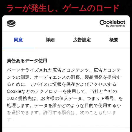
ラーが発生し、ゲームのロード
ができない
新着 7年前 更新 1ヶ月前
同意
詳細
広告設定
概要
MODを利用している場合は削除する。
責任あるデータ使用
削除が完了したら『ウィッチャー３』
パーソナライズされた広告とコンテンツ、広告とコンテ
(Steam/GOG/Epic Games Store)のインストールフォルダ
ンツの測定、オーディエンスの洞察、製品開発を提供す
ーに移動し、DLCフォルダーを削除する。
るために、デバイスに情報を保存およびアクセスする
完了したら、
こちら
を参照してゲームキャッシュの整
Cookieなどのテクノロジーを使用して、当社と当社の
合性を確認してください。
1022 提携先は、お客様の個人データ、つまりIP番号、を
処理します。データを誰がどのような目的で使用するか
を選択できます。
許可する場合は、次のことも行いま
す：
お困りですか
数メートル以内の誤差の地理的な位置情報を収集