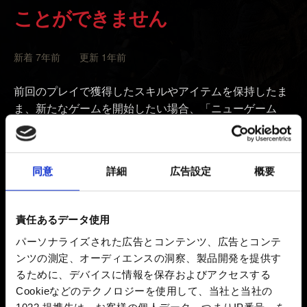
ことができません
新着 7年前 更新 1年前
前回のプレイで獲得したスキルやアイテムを保持したま
ま、新たなゲームを開始したい場合、「ニューゲーム
＋」というDLCをご利用ください。
ウィッチャー３の本体ソフトウェアを所持している場
同意
詳細
広告設定
概要
合、ゲームをプレイするプラットフォームに「ニューゲ
ーム＋」DLCをダウンロードする必要があります（DLC
を取得する方法は
こちら
）。
責任あるデータ使用
ウィッチャー３の「ゲームオブザイヤーエディション」
パーソナライズされた広告とコンテンツ、広告とコンテ
を所持している場合は、DLCが既に含まれていますの
ンツの測定、オーディエンスの洞察、製品開発を提供す
で、個別でダウンロードすることはできません。
るために、デバイスに情報を保存およびアクセスする
Cookieなどのテクノロジーを使用して、当社と当社の
メインストーリーをクリアすると、メインメニューから