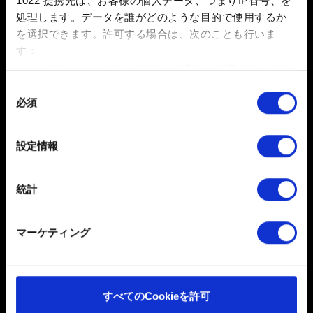
1022 提携先は、お客様の個人データ、つまりIP番号、を
「ニューゲーム＋」を開始できるようになります。
処理します。データを誰がどのような目的で使用するか
※既に「ニューゲーム＋」を開始したセーブデ ー タをご
を選択できます。
許可する場合は、次のことも行いま
利用の場合、改めて開始することは不可能です。ゲラル
す：
トと新たな旅に出たい場合は、通常の「ニューゲーム」
数メートル以内の誤差の地理的な位置情報を収集
をスタートしなければなりません。
します
同
必須
特定の特性（フィンガープリント）を積極的にス
意
キャンしてデバイスを特定します
の
お困りですか
選
詳細セクション
で個人データの処理方法と設定を行って
設定情報
択
ください。「Cookie宣言」からいつでも同意を変更また
は撤回できます。
お問い合わせ
統計
一部のCookieはウェブサイトの機能を正常にお使いいた
だくために必要なものです。その他のCookieは、ウェブ
マーケティング
サイトの品質向上のために、オプションとして技術的お
よびコンテンツ関連のフィードバックを送信します。ま
た、ソーシャルメディア上などでお客様が興味を持ちそ
うなコンテンツをお届けするために、一部のCookieをパ
すべてのCookieを許可
ートナーに提供する場合があります。お客様の許可なく