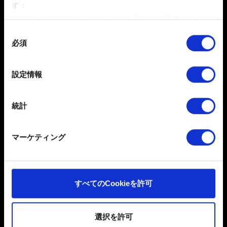
り、引き換え不可能となっています。不正入手されたコ
す：
ードはそれぞれ8ケタで、GSまたはDGで始まります。
数メートル以内の誤差の地理的な位置情報を収集
します
同
上記コードをお持ちの方でサポートを必要とされる場合
必須
特定の特性（フィンガープリント）を積極的にス
意
は、購入先にお問合せいただいただくようお願いいたし
キャンしてデバイスを特定します
の
ます。
選
詳細セクション
で個人データの処理方法と設定を行って
設定情報
択
ください。「Cookie宣言」からいつでも同意を変更また
は撤回できます。
統計
一部のCookieはウェブサイトの機能を正常にお使いいた
だくために必要なものです。その他のCookieは、ウェブ
マーケティング
サイトの品質向上のために、オプションとして技術的お
よびコンテンツ関連のフィードバックを送信します。ま
た、ソーシャルメディア上などでお客様が興味を持ちそ
日本語
うなコンテンツをお届けするために、一部のCookieをパ
すべてのCookieを許可
ートナーに提供する場合があります。お客様の許可なく
ソーシャルメディア
これらのオプションが有効になることはありません。
選択を許可