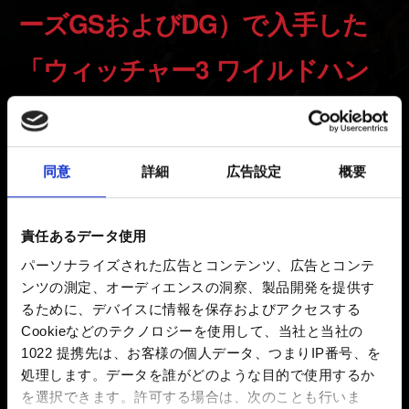
ーズGSおよびDG）で入手した
「ウィッチャー3 ワイルドハン
ト」の所有権はく奪について
新着 5年前 更新 1年前
同意
詳細
広告設定
概要
2021年にGOG版「ウィッチャー3 ワイルドハント」（本
編）のゲームコードが不正に入手され、弊社でサポート
責任あるデータ使用
していないストアなどで販売されていることが発覚しま
パーソナライズされた広告とコンテンツ、広告とコンテ
した。
ンツの測定、オーディエンスの洞察、製品開発を提供す
るために、デバイスに情報を保存およびアクセスする
2021年6月8日をもって、これらのコードを使用した
Cookieなどのテクノロジーを使用して、当社と当社の
GOGアカウントにおける「「ウィッチャー3 ワイルドハ
1022 提携先は、お客様の個人データ、つまりIP番号、を
ント」の所有権をはく奪しました。 また、不正入手され
処理します。データを誰がどのような目的で使用するか
たコードに紐づけられた商品はすでに無効化されてお
を選択できます。
許可する場合は、次のことも行いま