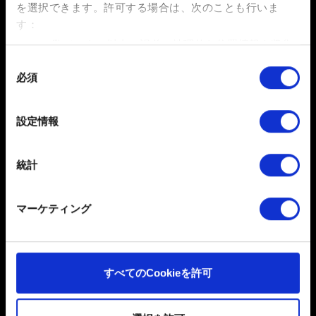
デジタルダウンロード版は、購入した地域のニンテンド
を選択できます。
許可する場合は、次のことも行いま
ーeショップに連動しています。
す：
数メートル以内の誤差の地理的な位置情報を収集
します
同
必須
特定の特性（フィンガープリント）を積極的にス
意
お困りですか
キャンしてデバイスを特定します
の
選
詳細セクション
で個人データの処理方法と設定を行って
設定情報
択
ください。「Cookie宣言」からいつでも同意を変更また
お問い合わせ
は撤回できます。
統計
一部のCookieはウェブサイトの機能を正常にお使いいた
だくために必要なものです。その他のCookieは、ウェブ
マーケティング
サイトの品質向上のために、オプションとして技術的お
よびコンテンツ関連のフィードバックを送信します。ま
た、ソーシャルメディア上などでお客様が興味を持ちそ
うなコンテンツをお届けするために、一部のCookieをパ
すべてのCookieを許可
日本語
ートナーに提供する場合があります。お客様の許可なく
これらのオプションが有効になることはありません。
ソーシャルメディア