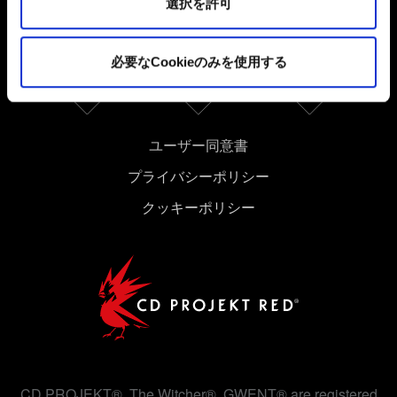
選択を許可
Cookieの使用およびパフォーマンスの変更点に関する詳
細は、下記の「設定」メニューでご確認ください。
必要なCookieのみを使用する
ユーザー同意書
プライバシーポリシー
クッキーポリシー
CD PROJEKT®, The Witcher®, GWENT® are registered