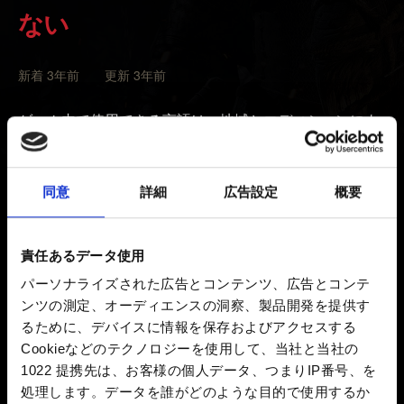
ない
新着 3年前 更新 3年前
ゲーム内で使用できる言語は、地域とエディションによ
って異なります。
ニンテンドーeショップで、『ウィッチャー３』用の言
同意
詳細
広告設定
概要
語パックが利用できる場合もあります。言語パックを利
用するためにはご利用の地域とエディションが対応して
いる必要があるため、ご注意ください。
責任あるデータ使用
パーソナライズされた広告とコンテンツ、広告とコンテ
ゲームカードの対応地域はゲームコードとして記載され
ンツの測定、オーディエンスの洞察、製品開発を提供す
ています。ゲームコードはゲームのパッケージのバーコ
るために、デバイスに情報を保存およびアクセスする
ードの上か、ゲームカード自体に印刷されています
Cookieなどのテクノロジーを使用して、当社と当社の
（例：HAC-P-AURVL）。
1022 提携先は、お客様の個人データ、つまりIP番号、を
処理します。データを誰がどのような目的で使用するか