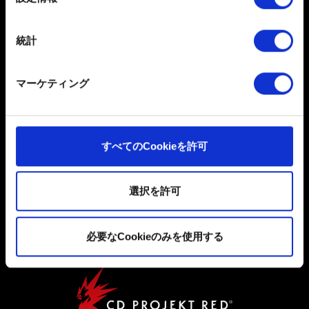
択
ください。「Cookie宣言」からいつでも同意を変更また
は撤回できます。
日本語
統計
一部のCookieはウェブサイトの機能を正常にお使いいた
ソーシャルメディア
だくために必要なものです。その他のCookieは、ウェブ
マーケティング
サイトの品質向上のために、オプションとして技術的お
よびコンテンツ関連のフィードバックを送信します。ま
た、ソーシャルメディア上などでお客様が興味を持ちそ
うなコンテンツをお届けするために、一部のCookieをパ
すべてのCookieを許可
ートナーに提供する場合があります。お客様の許可なく
これらのオプションが有効になることはありません。
ユーザー同意書
選択を許可
プライバシーポリシー
Cookieの使用およびパフォーマンスの変更点に関する詳
細は、下記の「設定」メニューでご確認ください。
クッキーポリシー
必要なCookieのみを使用する