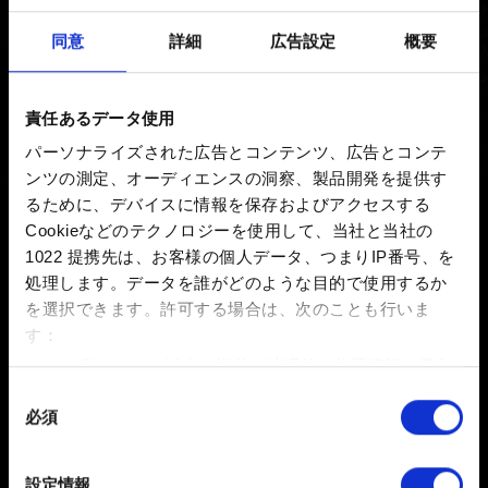
新着 6年前 更新 7ヶ月前
同意
詳細
広告設定
概要
Nintendo Switchの「ウィッチャー3」をプレイするに
は、速度クラスA1とV30のマイクロSDカードをお勧め致
責任あるデータ使用
します。
パーソナライズされた広告とコンテンツ、広告とコンテ
ンツの測定、オーディエンスの洞察、製品開発を提供す
るために、デバイスに情報を保存およびアクセスする
Cookieなどのテクノロジーを使用して、当社と当社の
お困りですか
1022 提携先は、お客様の個人データ、つまりIP番号、を
処理します。データを誰がどのような目的で使用するか
を選択できます。
許可する場合は、次のことも行いま
お問い合わせ
す：
数メートル以内の誤差の地理的な位置情報を収集
します
同
必須
特定の特性（フィンガープリント）を積極的にス
意
キャンしてデバイスを特定します
の
選
詳細セクション
で個人データの処理方法と設定を行って
設定情報