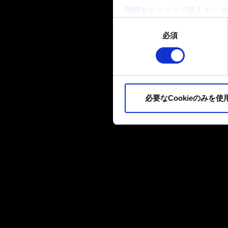
詳細セクション
で個人データ
ます。
同
必須
意
一部のCookieはウェブサ
の
品質向上のために、オプショ
選
ィア上などでお客様が興味を
択
ます。お客様の許可なくこれ
必要なCookieのみを使
Cookieの使用およびパ