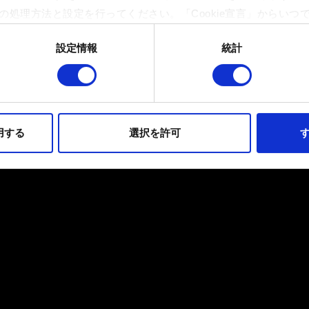
の処理方法と設定を行ってください。「Cookie宣言」からいつ
設定情報
統計
イトの機能を正常にお使いいただくために必要なものです。その他のC
ンとして技術的およびコンテンツ関連のフィードバックを送信し
持ちそうなコンテンツをお届けするために、一部のCookieをパ
らのオプションが有効になることはありません。
用する
選択を許可
す
フォーマンスの変更点に関する詳細は、下記の「設定」メニューでご