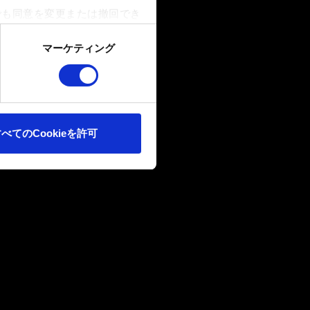
でも同意を変更または撤回でき
マーケティング
ookieは、ウェブサイトの
ます。また、ソーシャルメデ
ートナーに提供する場合があり
べてのCookieを許可
確認ください。