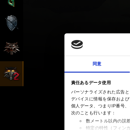
同意
責任あるデータ使用
パーソナライズされた広告と
デバイスに情報を保存およびア
個人データ、つまりIP番号
次のことも行います：
数メートル以内の誤
特定の特性（フィン