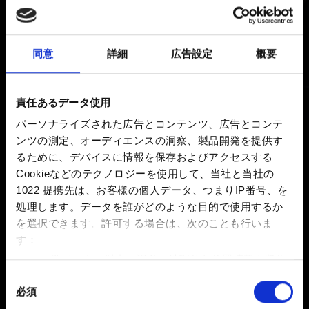
新着 7年前 更新 4ヶ月前
同意
詳細
広告設定
概要
トロフィーの条件を達成したのに完了とみなされない場
合は、次の情報をご提供ください：
責任あるデータ使用
1.正確なトロフィー名。
2.それによってトロフィーの条件達成となるはずであっ
パーソナライズされた広告とコンテンツ、広告とコンテ
ンツの測定、オーディエンスの洞察、製品開発を提供す
たアクションの具体的な内容。
るために、デバイスに情報を保存およびアクセスする
3.条件を達成した日付と時刻（+タイムゾーン）。
Cookieなどのテクノロジーを使用して、当社と当社の
1022 提携先は、お客様の個人データ、つまりIP番号、を
処理します。データを誰がどのような目的で使用するか
お困りですか
を選択できます。
許可する場合は、次のことも行いま
す：
数メートル以内の誤差の地理的な位置情報を収集
お問い合わせ
します
同
必須
特定の特性（フィンガープリント）を積極的にス
意
キャンしてデバイスを特定します