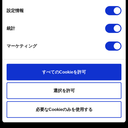
の
選
詳細セクション
で個人データの処理方法と設定を行って
設定情報
択
ください。「Cookie宣言」からいつでも同意を変更また
は撤回できます。
統計
一部のCookieはウェブサイトの機能を正常にお使いいた
日本語
だくために必要なものです。その他のCookieは、ウェブ
マーケティング
ソーシャルメディア
サイトの品質向上のために、オプションとして技術的お
よびコンテンツ関連のフィードバックを送信します。ま
た、ソーシャルメディア上などでお客様が興味を持ちそ
うなコンテンツをお届けするために、一部のCookieをパ
すべてのCookieを許可
ートナーに提供する場合があります。お客様の許可なく
これらのオプションが有効になることはありません。
選択を許可
ユーザー同意書
Cookieの使用およびパフォーマンスの変更点に関する詳
細は、下記の「設定」メニューでご確認ください。
プライバシーポリシー
必要なCookieのみを使用する
クッキーポリシー