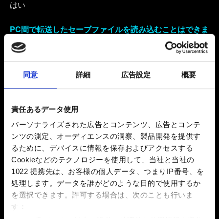
はい
PC間で転送したセーブファイルを読み込むことはできま
すか？
はい
同意
詳細
広告設定
概要
家庭用ゲーム機間で転送したセーブファイルを読み込む
ことはできますか？
地域制限のないバージョンのゲームで作成されたセーブ
責任あるデータ使用
ファイルは、地域制限のあるバージョンでは読み込めま
パーソナライズされた広告とコンテンツ、広告とコンテ
せん。ただし、他の地域制限のないゲームバージョンと
ンツの測定、オーディエンスの洞察、製品開発を提供す
は互換性があります。
るために、デバイスに情報を保存およびアクセスする
Cookieなどのテクノロジーを使用して、当社と当社の
地域制限のあるバージョンのゲームで作成されたセーブ
1022 提携先は、お客様の個人データ、つまりIP番号、を
ファイルは、制限内容が同等またはそれ以下のバージョ
処理します。データを誰がどのような目的で使用するか
ンとしか互換性がありません。
を選択できます。
許可する場合は、次のことも行いま
す：
ある地域のバージョンから転送されたセーブファイルを