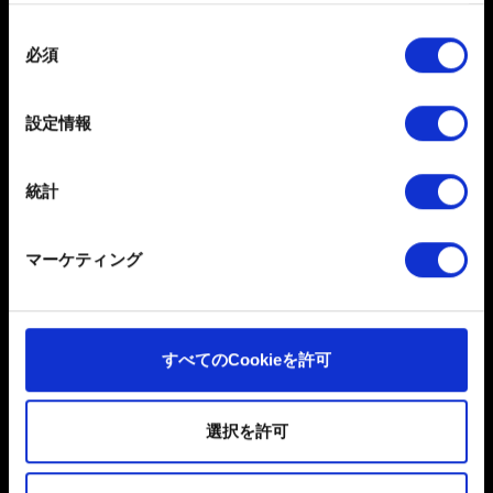
数メートル以内の誤差の地理的な位置情報を収集
別の地域のバージョンに読み込むことはできますか？
します
同
地域制限のないバージョンのゲームで作成されたセーブ
必須
特定の特性（フィンガープリント）を積極的にス
意
ファイルは、別の地域のバージョンで読み込むことがで
キャンしてデバイスを特定します
の
きます。
選
詳細セクション
で個人データの処理方法と設定を行って
設定情報
択
ください。「Cookie宣言」からいつでも同意を変更また
地域制限のあるバージョンのゲームで作成されたセーブ
は撤回できます。
ファイルは、同じ地域のバージョンでしか読み込むこと
統計
ができません。
一部のCookieはウェブサイトの機能を正常にお使いいた
だくために必要なものです。その他のCookieは、ウェブ
マーケティング
サイトの品質向上のために、オプションとして技術的お
制限付きバージョンと制限なしバージョンの間で複数回
よびコンテンツ関連のフィードバックを送信します。ま
転送されたセーブファイルを読み込めますか？
た、ソーシャルメディア上などでお客様が興味を持ちそ
地域制限のあるバージョンのゲームで作成したセーブフ
うなコンテンツをお届けするために、一部のCookieをパ
すべてのCookieを許可
ァイルを、地域制限のないバージョンに転送して上書き
ートナーに提供する場合があります。お客様の許可なく
した場合、そのファイルは地域制限のあるバージョンで
これらのオプションが有効になることはありません。
の互換性を失い、使用できなくなります。
選択を許可
Cookieの使用およびパフォーマンスの変更点に関する詳
* サウジアラビア、アラブ首長国連邦、バーレーン、ク
細は、下記の「設定」メニューでご確認ください。