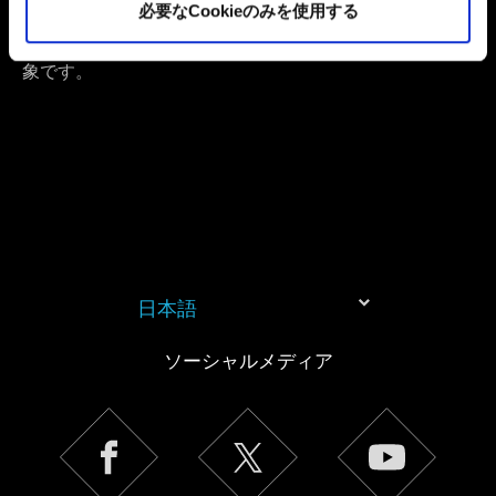
必要なCookieのみを使用する
ウェート、オマーン、カタール、エジプト、レバノン、
ヨルダン、および日本で販売される製品は地域制限の対
象です。
日本語
ソーシャルメディア