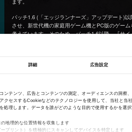
ます。
パッチ1.6 (「エッジランナーズ」アップデート)
させ、新世代機の家庭用ゲーム機とPC版のゲー
考えています。そのため、パッチ1.6以降、『サイ
トと改善は、PC、PlayStation 5、Xbox Seri
『サイバーパンク2077』がパッチ1.6以降も旧
ようにテクニカルサポートの提供は継続されます
詳細
広告設定
め、新しいコンテンツアップデートや改善は旧世
『サイバーパンク2077』向けの拡張パックは「
コンテンツ、広告とコンテンツの測定、オーディエンスの洞察、
ス予定はありません。この拡張コンテンツの規模
クセスするCookieなどのテクノロジーを使用して、当社と当社の
機でリリースすることが技術的に困難であることから、PC、Pl
、を処理します。データを誰がどのような目的で使用するかを選
み開発するという難しい決断に至った点につきま
差の地理的な位置情報を収集します
ガープリント）を積極的にスキャンしてデバイスを特定します