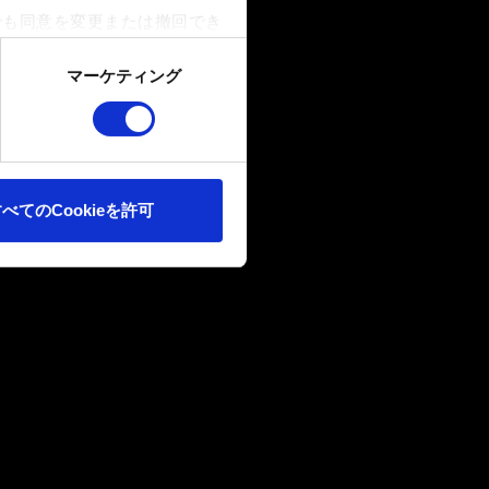
でも同意を変更または撤回でき
マーケティング
ookieは、ウェブサイトの
ます。また、ソーシャルメデ
ートナーに提供する場合があり
べてのCookieを許可
確認ください。