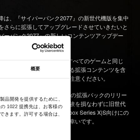
以降は、『サイバーパンク2077』の新世代機版を集中
ムをさらに拡張してアップグレードさせていきたいと
バーパンク2077』の新しいコンテンツアップデー
es X|Sのみに配信される予定です。
世代機で機能し続き、私たちのすべてのゲームと同じ
。ただし、今後リリースされる拡張コンテンツを含
概要
代機には適用されない点にご注意ください。
仮初めの自由」のみで、今後別の拡張パックのリリー
製品開発を提供するために、
を考慮するとプレイヤーの体験を損なわずに旧世代
 1022 提携先は、お客様の
ayStation 5、Xbox Series X|S向けにの
択できます。
許可する場合は、
して、ご理解いただけますと幸いです。