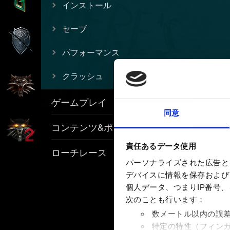
インストール
セーブ
パフォーマンス
クラッシュ
ゲームプレイ
同意
コンテンツ&ポリシー
責任あるデータ使用
ローチレース
パーソナライズされた広告と
デバイスに情報を保存およびア
個人データ、つまりIP番号
次のことも行います：
数メートル以内の誤
特定の特性（フィン