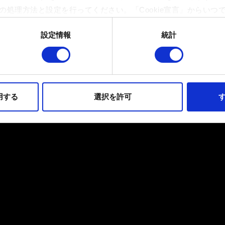
の処理方法と設定を行ってください。「Cookie宣言」からいつ
設定情報
統計
イトの機能を正常にお使いいただくために必要なものです。その他のC
ンとして技術的およびコンテンツ関連のフィードバックを送信し
持ちそうなコンテンツをお届けするために、一部のCookieをパ
らのオプションが有効になることはありません。
用する
選択を許可
す
フォーマンスの変更点に関する詳細は、下記の「設定」メニューでご