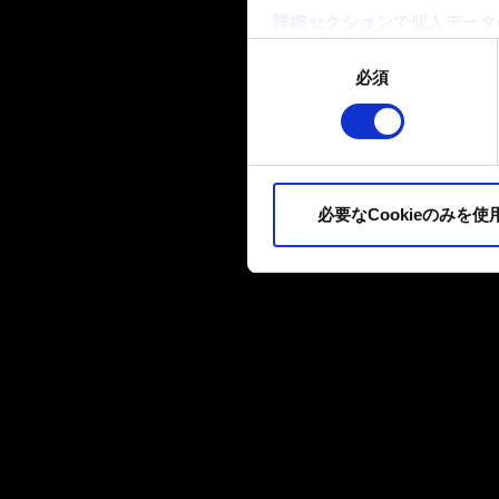
詳細セクション
で個人データ
ます。
同
必須
意
一部のCookieはウェブサ
の
品質向上のために、オプショ
選
ィア上などでお客様が興味を
択
ます。お客様の許可なくこれ
必要なCookieのみを使
Cookieの使用およびパ