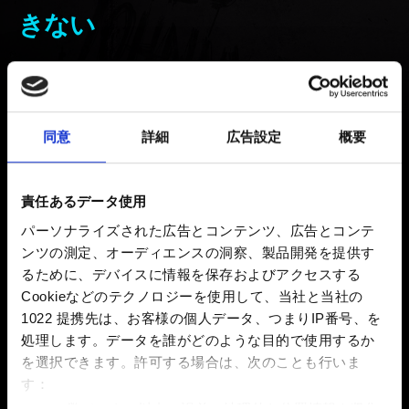
きない
新着 5年前 更新 4ヶ月前
自分の地域の主要な対応言語以外の言語をインストール
同意
詳細
広告設定
概要
するため、ダウンロードする必要があります。
メインメニューで「
設定
」→「
言語
」に行き、「
未イン
責任あるデータ使用
ストール
」の言語を選び、横のアイコンを選んでくださ
パーソナライズされた広告とコンテンツ、広告とコンテ
い（記憶装置が十分かどうか確認ください）。
ンツの測定、オーディエンスの洞察、製品開発を提供す
るために、デバイスに情報を保存およびアクセスする
※地域の対応言語しかダウンロードできません。他の地
Cookieなどのテクノロジーを使用して、当社と当社の
域の言語が利用不可能です。対応言語の詳細は、
こちら
1022 提携先は、お客様の個人データ、つまりIP番号、を
の記事
をご確認ください。
処理します。データを誰がどのような目的で使用するか
を選択できます。
許可する場合は、次のことも行いま
す：