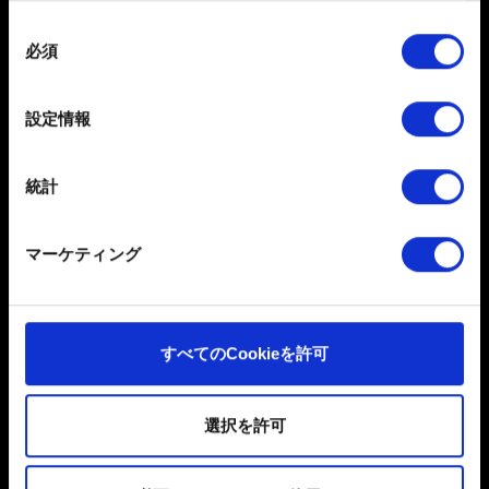
お困りですか
数メートル以内の誤差の地理的な位置情報を収集
します
同
必須
特定の特性（フィンガープリント）を積極的にス
意
お問い合わせ
キャンしてデバイスを特定します
の
選
詳細セクション
で個人データの処理方法と設定を行って
設定情報
択
ください。「Cookie宣言」からいつでも同意を変更また
は撤回できます。
統計
一部のCookieはウェブサイトの機能を正常にお使いいた
だくために必要なものです。その他のCookieは、ウェブ
マーケティング
サイトの品質向上のために、オプションとして技術的お
日本語
よびコンテンツ関連のフィードバックを送信します。ま
た、ソーシャルメディア上などでお客様が興味を持ちそ
ソーシャルメディア
うなコンテンツをお届けするために、一部のCookieをパ
すべてのCookieを許可
ートナーに提供する場合があります。お客様の許可なく
これらのオプションが有効になることはありません。
選択を許可
Cookieの使用およびパフォーマンスの変更点に関する詳
細は、下記の「設定」メニューでご確認ください。