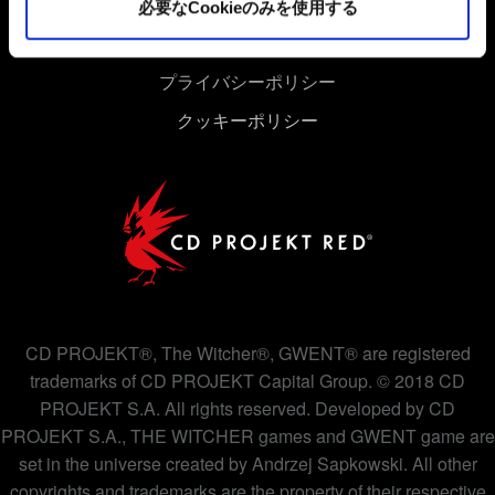
必要なCookieのみを使用する
ユーザー同意書
プライバシーポリシー
クッキーポリシー
CD PROJEKT®, The Witcher®, GWENT® are registered
trademarks of CD PROJEKT Capital Group. © 2018 CD
PROJEKT S.A. All rights reserved. Developed by CD
PROJEKT S.A., THE WITCHER games and GWENT game are
set in the universe created by Andrzej Sapkowski. All other
copyrights and trademarks are the property of their respective