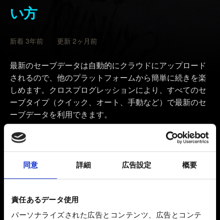
い方
新着 3年前 更新 2ヶ月前
最新のセーブデータは自動的にクラウドにアップロード
されるので、他のプラットフォームから簡単に続きを楽
しめます。クロスプログレッションにより、すべてのセ
ーブタイプ（クイック、オート、手動など）で最新のセ
ーブデータを利用できます。
『サイバーパンク2077』が最新パッチにアップデート
されていることを確認してください。パッチのバージョ
ンは、ゲームのメインメニューで表示されます。
同意
詳細
広告設定
概要
「
ロード
」メニューを開き、画面左下に表示されてい
る「クロスプログレッション」のボタン/キーを押しま
責任あるデータ使用
す。
パーソナライズされた広告とコンテンツ、広告とコンテ