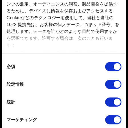
画面の指示に従って、ゲームをCD PROJEKT REDア
ンツの測定、オーディエンスの洞察、製品開発を提供す
カウントに接続します。
るために、デバイスに情報を保存およびアクセスする
接続すると、デフォルトでクロスプログレッションが
Cookieなどのテクノロジーを使用して、当社と当社の
1022 提携先は、お客様の個人データ、つまりIP番号、を
有効になります。「
設定
」 → 「
ゲームプレイ
」 → 「
ク
処理します。データを誰がどのような目的で使用するか
ロスセーブを有効化
」でオン/オフを切り替えることもで
を選択できます。
許可する場合は、次のことも行いま
きます。
す：
新しいセーブデータを作成します。セーブは自動的に
数メートル以内の誤差の地理的な位置情報を収集
クラウドにアップロードされ、セーブデータ名の横にク
します
同
ラウドアイコンが表示されます。
必須
特定の特性（フィンガープリント）を積極的にス
意
ゲームプレイを続けたいプラットフォームで『サイバ
キャンしてデバイスを特定します
の
ーパンク2077』を起動し、「
My Rewards
」を選択しま
選
詳細セクション
で個人データの処理方法と設定を行って
設定情報
す。
択
ください。「Cookie宣言」からいつでも同意を変更また
は撤回できます。
手順#3に従って、ゲームを同じCD PROJEKT REDア
統計
カウントに接続します。
一部のCookieはウェブサイトの機能を正常にお使いいた
アップロードしたセーブデータは、「
ロード
」メニュ
だくために必要なものです。その他のCookieは、ウェブ
マーケティング
ーから利用できるようになります。
サイトの品質向上のために、オプションとして技術的お