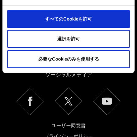
よびコンテンツ関連のフィードバックを送信します。ま
た、ソーシャルメディア上などでお客様が興味を持ちそ
うなコンテンツをお届けするために、一部のCookieをパ
すべてのCookieを許可
ートナーに提供する場合があります。お客様の許可なく
これらのオプションが有効になることはありません。
選択を許可
Cookieの使用およびパフォーマンスの変更点に関する詳
細は、下記の「設定」メニューでご確認ください。
日本語
必要なCookieのみを使用する
ソーシャルメディア
ユーザー同意書
プライバシーポリシー