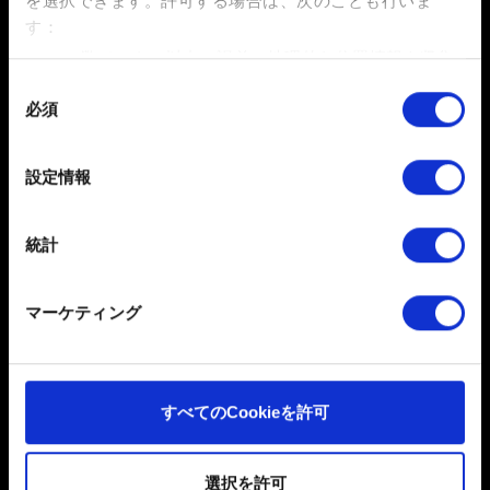
を選択できます。
許可する場合は、次のことも行いま
使用した方が良い場合もあります。
す：
数メートル以内の誤差の地理的な位置情報を収集
します
同
必須
お困りですか
特定の特性（フィンガープリント）を積極的にス
意
キャンしてデバイスを特定します
の
選
詳細セクション
で個人データの処理方法と設定を行って
設定情報
お問い合わせ
択
ください。「Cookie宣言」からいつでも同意を変更また
は撤回できます。
統計
一部のCookieはウェブサイトの機能を正常にお使いいた
だくために必要なものです。その他のCookieは、ウェブ
マーケティング
サイトの品質向上のために、オプションとして技術的お
よびコンテンツ関連のフィードバックを送信します。ま
た、ソーシャルメディア上などでお客様が興味を持ちそ
うなコンテンツをお届けするために、一部のCookieをパ
日本語
すべてのCookieを許可
ートナーに提供する場合があります。お客様の許可なく
これらのオプションが有効になることはありません。
ソーシャルメディア
選択を許可