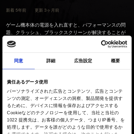
新着 5年前 更新 3ヶ月前
ゲーム機本体の電源を入れ直すと、パフォーマンスの問
題、クラッシュ、ブラックスクリーンが解決することが
あります。この操作を行ってもゲームやセーブデータは
削除されませんのでご安心ください。
同意
詳細
広告設定
概要
本体の電源を切ります。スタンバイモードにはしない
でください。
PlayStation本体のライトが消えるのを待ち、完全に消
責任あるデータ使用
えたら電源ケーブルを抜きます。
パーソナライズされた広告とコンテンツ、広告とコンテ
2分以上待ちます。
ンツの測定、オーディエンスの洞察、製品開発を提供す
るために、デバイスに情報を保存およびアクセスする
電源ケーブルを差し直し、PlayStation本体の電源を入
Cookieなどのテクノロジーを使用して、当社と当社の
れます。
1022 提携先は、お客様の個人データ、つまりIP番号、を
処理します。データを誰がどのような目的で使用するか
一部のケースでは、問題が発生する前のセーブデータを