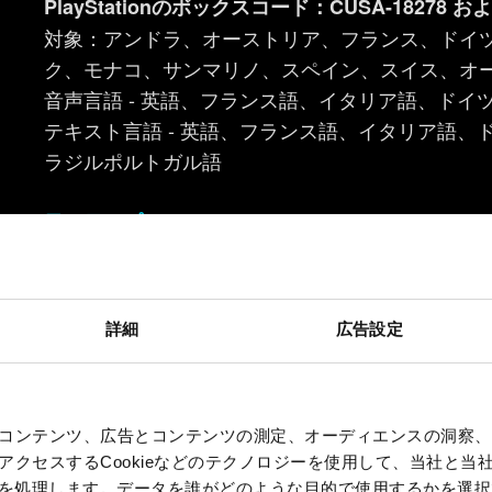
PlayStationのボックスコード：CUSA-18278 および
対象：アンドラ、オーストリア、フランス、ドイ
ク、モナコ、サンマリノ、スペイン、スイス、オ
音声言語 - 英語、フランス語、イタリア語、ド
テキスト言語 - 英語、フランス語、イタリア語
ラジルポルトガル語
ヨーロッパ
以下の国では、異なる言語の様々なディスク版が
があるかは、販売店に確認するようにしてくださ
対象：ベルギー、キプロス、デンマーク、フィン
詳細
広告設定
マルタ、ノルウェー、ポルトガル、スウェーデン
• ディスク
PlayStationのボックスコード：CUSA-16579 および
音声言語：英語、ロシア語、ポーランド語、ブラ
コンテンツ、広告とコンテンツの測定、オーディエンスの洞察、
クセスするCookieなどのテクノロジーを使用して、当社と当社の
テキスト言語：ロシア語、チェコ語、ハンガリー
、を処理します。データを誰がどのような目的で使用するかを選