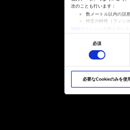
次のことも行います：
数メートル以内の誤
特定の特性（フィン
詳細セクション
で個人データ
ます。
同
必須
意
一部のCookieはウェブサ
の
品質向上のために、オプショ
選
ィア上などでお客様が興味を
択
ます。お客様の許可なくこれ
必要なCookieのみを使
Cookieの使用およびパ