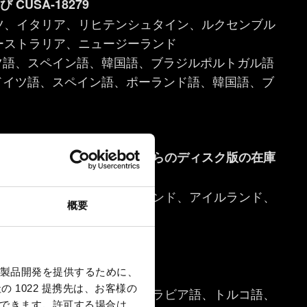
 CUSA-18279
ツ、イタリア、リヒテンシュタイン、ルクセンブル
ーストラリア、ニュージーランド
イツ語、スペイン語、韓国語、ブラジルポルトガル語
、ドイツ語、スペイン語、ポーランド語、韓国語、ブ
ある可能性があります。どちらのディスク版の在庫
い。
ランド、ギリシャ、アイスランド、アイルランド、
概要
、オランダ
 CUSA-25194
ジルポルトガル語
製品開発を提供するために、
 1022 提携先は、お客様の
語、英語、ポーランド語、アラビア語、トルコ語、
択できます。
許可する場合は、