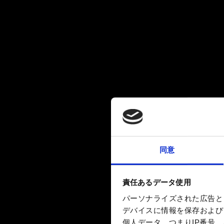
同意
責任あるデータ使用
パーソナライズされた広告と
デバイスに情報を保存およびア
個人データ、つまりIP番号