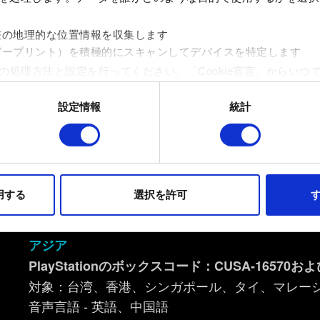
ブラジルポルトガル語、ウクライナ語
• デジタルおよびいくつかのディスク
差の地理的な位置情報を収集します
PlayStationのボックスコード：CUSA-18278 および
ガープリント）を積極的にスキャンしてデバイスを特定します
音声言語：英語、フランス語、イタリア語、ドイ
の処理方法と設定を行ってください。「Cookie宣言」からいつ
テキスト言語：英語、フランス語、イタリア語、
ラジルポルトガル語
設定情報
統計
イトの機能を正常にお使いいただくために必要なものです。その他のC
ンとして技術的およびコンテンツ関連のフィードバックを送信し
日本
持ちそうなコンテンツをお届けするために、一部のCookieをパ
PlayStationのボックスコード：CUSA-16496 および
らのオプションが有効になることはありません。
音声言語 - 英語、日本語
用する
選択を許可
す
テキスト言語 - 英語、日本語
フォーマンスの変更点に関する詳細は、下記の「設定」メニューでご
アジア
PlayStationのボックスコード：CUSA-16570
および
対象：台湾、香港、シンガポール、タイ、マレー
音声言語 - 英語、中国語