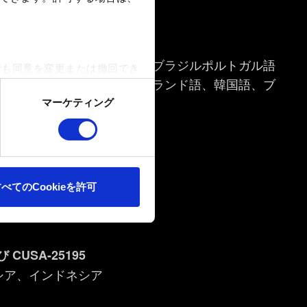
 CUSA-18279
ツ語、スペイン語、韓国語、ブラジルポルトガル語
でも同意を変更または撤回でき
ドイツ語、スペイン語、ポーランド語、韓国語、ブ
マーケティング
ookieは、ウェブサイトの
ます。また、ソーシャルメデ
ートナーに提供する場合があり
 CUSA-20476
べてのCookieを許可
確認ください。
 CUSA-25195
シア、インドネシア