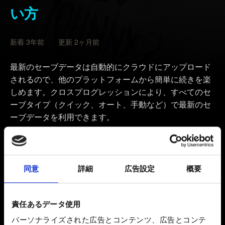
い方
新着 3年前 更新 2ヶ月前
最新のセーブデータは自動的にクラウドにアップロード
されるので、他のプラットフォームから簡単に続きを楽
しめます。クロスプログレッションにより、すべてのセ
ーブタイプ（クイック、オート、手動など）で最新のセ
ーブデータを利用できます。
『サイバーパンク2077』が最新パッチにアップデート
されていることを確認してください。パッチのバージョ
ンは、ゲームのメインメニューで表示されます。
同意
詳細
広告設定
概要
「
ロード
」メニューを開き、画面左下に表示されてい
る「クロスプログレッション」のボタン/キーを押しま
責任あるデータ使用
す。
パーソナライズされた広告とコンテンツ、広告とコンテ