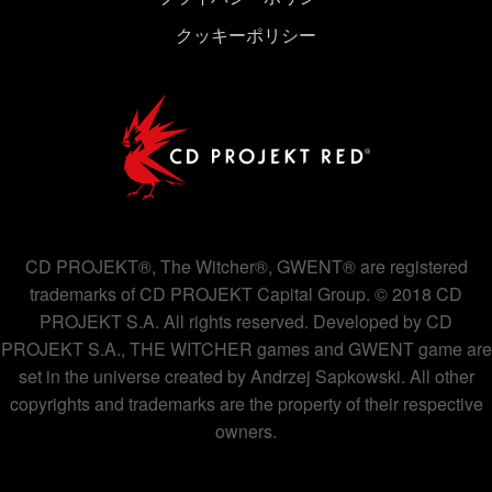
クッキーポリシー
CD PROJEKT®, The Witcher®, GWENT® are registered
trademarks of CD PROJEKT Capital Group. © 2018 CD
PROJEKT S.A. All rights reserved. Developed by CD
PROJEKT S.A., THE WITCHER games and GWENT game are
set in the universe created by Andrzej Sapkowski. All other
copyrights and trademarks are the property of their respective
owners.