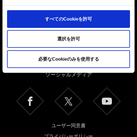
よびコンテンツ関連のフィードバックを送信します。ま
た、ソーシャルメディア上などでお客様が興味を持ちそ
うなコンテンツをお届けするために、一部のCookieをパ
すべてのCookieを許可
ートナーに提供する場合があります。お客様の許可なく
これらのオプションが有効になることはありません。
選択を許可
Cookieの使用およびパフォーマンスの変更点に関する詳
細は、下記の「設定」メニューでご確認ください。
日本語
必要なCookieのみを使用する
ソーシャルメディア
ユーザー同意書
プライバシーポリシー