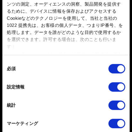
画面の指示に従って、ゲームをCD PROJEKT REDア
ンツの測定、オーディエンスの洞察、製品開発を提供す
カウントに接続します。
るために、デバイスに情報を保存およびアクセスする
接続すると、デフォルトでクロスプログレッションが
Cookieなどのテクノロジーを使用して、当社と当社の
1022 提携先は、お客様の個人データ、つまりIP番号、を
有効になります。「
設定
」 → 「
ゲームプレイ
」 → 「
ク
処理します。データを誰がどのような目的で使用するか
ロスセーブを有効化
」でオン/オフを切り替えることもで
を選択できます。
許可する場合は、次のことも行いま
きます。
す：
新しいセーブデータを作成します。セーブは自動的に
数メートル以内の誤差の地理的な位置情報を収集
クラウドにアップロードされ、セーブデータ名の横にク
します
同
ラウドアイコンが表示されます。
必須
特定の特性（フィンガープリント）を積極的にス
意
ゲームプレイを続けたいプラットフォームで『サイバ
キャンしてデバイスを特定します
の
ーパンク2077』を起動し、「
My Rewards
」を選択しま
選
詳細セクション
で個人データの処理方法と設定を行って
設定情報
す。
択
ください。「Cookie宣言」からいつでも同意を変更また
は撤回できます。
手順#3に従って、ゲームを同じCD PROJEKT REDア
統計
カウントに接続します。
一部のCookieはウェブサイトの機能を正常にお使いいた
アップロードしたセーブデータは、「
ロード
」メニュ
だくために必要なものです。その他のCookieは、ウェブ
マーケティング
ーから利用できるようになります。
サイトの品質向上のために、オプションとして技術的お