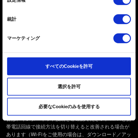
プレイするのにインターネット接続は必要ですか？
択
ください。「Cookie宣言」からいつでも同意を変更また
は撤回できます。
「ローチレース」はオフラインでもプレイ可能です。た
統計
だしその場合のハイスコアはローカルに端末に保存さ
一部のCookieはウェブサイトの機能を正常にお使いいた
れ、後からオンラインになったとしても、Androidまたは
だくために必要なものです。その他のCookieは、ウェブ
マーケティング
iOSのオンラインランキングには反映されません。
サイトの品質向上のために、オプションとして技術的お
よびコンテンツ関連のフィードバックを送信します。ま
た、ソーシャルメディア上などでお客様が興味を持ちそ
ランキングが空欄／ランキングが更新されません
うなコンテンツをお届けするために、一部のCookieをパ
すべてのCookieを許可
ートナーに提供する場合があります。お客様の許可なく
ランキングは各プラットフォームのシステム（Androidで
これらのオプションが有効になることはありません。
はPlay ゲーム、iOSはGame Center）を使用しているた
選択を許可
め、オンライン接続していなければ正しく表示されませ
Cookieの使用およびパフォーマンスの変更点に関する詳
ん。
細は、下記の「設定」メニューでご確認ください。
必要なCookieのみを使用する
ランキングに何も表示されない、または更新されない場
合は、インターネット接続をご確認ください。Wi-Fiと携
帯電話回線で接続方法を切り替えると改善される場合が
あります（Wi-Fiをご使用の場合は、ダウンロード／アッ