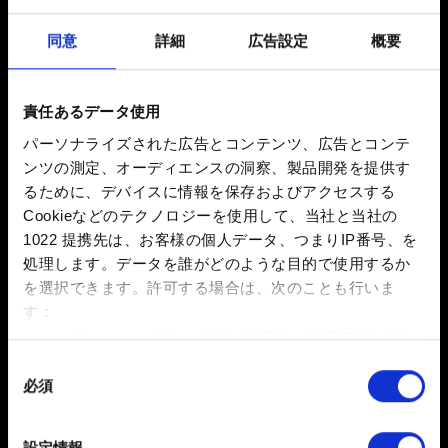
コアは失われます。
同意
詳細
広告設定
概要
iOS
責任あるデータ使用
「ローチレース」が最新バージョンであることを確認
パーソナライズされた広告とコンテンツ、広告とコンテ
します。iOSアプリのアップデート方法は
こちら
。
ンツの測定、オーディエンスの洞察、製品開発を提供す
iOSが最新バージョンであることを確認します。やり
るために、デバイスに情報を保存およびアクセスする
方は
こちら
。
Cookieなどのテクノロジーを使用して、当社と当社の
1022 提携先は、お客様の個人データ、つまりIP番号、を
バックグラウンドで稼働しているアプリケーションを
処理します。データを誰がどのような目的で使用するか
終了してください。終了方法は
こちらの説明
をご覧くだ
を選択できます。
許可する場合は、次のことも行いま
さい。
す：
端末を再起動してください。
数メートル以内の誤差の地理的な位置情報を収集
ゲームの再インストールをお試しください。なお、再
します
同
インストールすると、ローカルに保存されているハイス
必須
特定の特性（フィンガープリント）を積極的にス
意
コアは失われます。
キャンしてデバイスを特定します
の
選
詳細セクション
で個人データの処理方法と設定を行って
設定情報