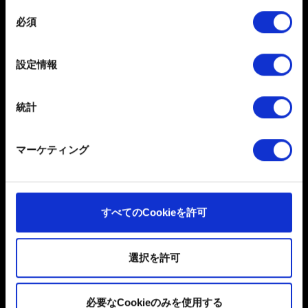
このレポートにファイルを添付できます。例：グラフィック
します
同
関連の問題の場合、画面写真 容量制限：12 MB
必須
特定の特性（フィンガープリント）を積極的にス
意
セーブフォルダのすべてのファイルを送付するように確認し
キャンしてデバイスを特定します
の
てください。セーブファイルのフォルダを圧縮することがで
選
詳細セクション
で個人データの処理方法と設定を行って
設定情報
きます（例えば .zip）。
択
ください。「Cookie宣言」からいつでも同意を変更また
セーブファイルがこちらにあります：
%userprofile%\Saved
は撤回できます。
Games\CD Projekt Red\Cyberpunk 2077\
統計
一部のCookieはウェブサイトの機能を正常にお使いいた
参照
だくために必要なものです。その他のCookieは、ウェブ
マーケティング
サイトの品質向上のために、オプションとして技術的お
よびコンテンツ関連のフィードバックを送信します。ま
た、ソーシャルメディア上などでお客様が興味を持ちそ
うなコンテンツをお届けするために、一部のCookieをパ
すべてのCookieを許可
ートナーに提供する場合があります。お客様の許可なく
これらのオプションが有効になることはありません。
送信
選択を許可
Cookieの使用およびパフォーマンスの変更点に関する詳
細は、下記の「設定」メニューでご確認ください。
必要なCookieのみを使用する
個人データの取り扱いに関するお知らせ