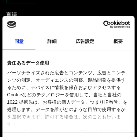
言語
同意
詳細
広告設定
概要
メール（入力ミスにご注意ください！）
責任あるデータ使用
パーソナライズされた広告とコンテンツ、広告とコンテ
発生している問題の詳細
ンツの測定、オーディエンスの洞察、製品開発を提供す
るために、デバイスに情報を保存およびアクセスする
Cookieなどのテクノロジーを使用して、当社と当社の
1022 提携先は、お客様の個人データ、つまりIP番号、を
0/20
処理します。データを誰がどのような目的で使用するか
を選択できます。
許可する場合は、次のことも行いま
す：
ファイルを追加
数メートル以内の誤差の地理的な位置情報を収集