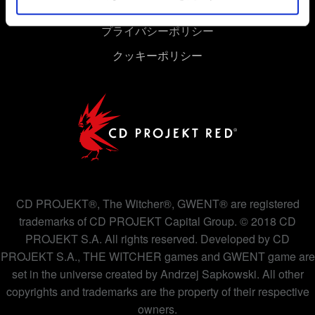
ユーザー同意書
プライバシーポリシー
クッキーポリシー
CD PROJEKT®, The Witcher®, GWENT® are registered
trademarks of CD PROJEKT Capital Group. © 2018 CD
PROJEKT S.A. All rights reserved. Developed by CD
PROJEKT S.A., THE WITCHER games and GWENT game are
set in the universe created by Andrzej Sapkowski. All other
copyrights and trademarks are the property of their respective
owners.