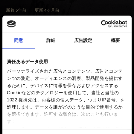
新着 5年前 更新 4ヶ月前
ゲームプレイの問題を報告する前、
こちらの
トラブルシ
ューティングを試してください。
同意
詳細
広告設定
概要
問題が続いている場合、以下の「
お問い合わせ
」のボタ
ンを利用し、以下の情報を加えてください：
責任あるデータ使用
問題を再現するための手順。
パーソナライズされた広告とコンテンツ、広告とコンテ
ンツの測定、オーディエンスの洞察、製品開発を提供す
問題が写されているビデオやスクリーンショット。
るために、デバイスに情報を保存およびアクセスする
セーブファイル、可能であれば、問題が発生した前お
Cookieなどのテクノロジーを使用して、当社と当社の
よび問題が発生した後のファイル。
1022 提携先は、お客様の個人データ、つまりIP番号、を
処理します。データを誰がどのような目的で使用するか
を選択できます。
許可する場合は、次のことも行いま
す：
お困りですか
数メートル以内の誤差の地理的な位置情報を収集