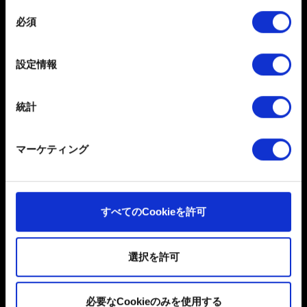
します
同
必須
特定の特性（フィンガープリント）を積極的にス
意
お問い合わせ
キャンしてデバイスを特定します
の
選
詳細セクション
で個人データの処理方法と設定を行って
設定情報
択
ください。「Cookie宣言」からいつでも同意を変更また
は撤回できます。
統計
一部のCookieはウェブサイトの機能を正常にお使いいた
だくために必要なものです。その他のCookieは、ウェブ
マーケティング
サイトの品質向上のために、オプションとして技術的お
日本語
よびコンテンツ関連のフィードバックを送信します。ま
た、ソーシャルメディア上などでお客様が興味を持ちそ
ソーシャルメディア
うなコンテンツをお届けするために、一部のCookieをパ
すべてのCookieを許可
ートナーに提供する場合があります。お客様の許可なく
これらのオプションが有効になることはありません。
選択を許可
Cookieの使用およびパフォーマンスの変更点に関する詳
細は、下記の「設定」メニューでご確認ください。
必要なCookieのみを使用する