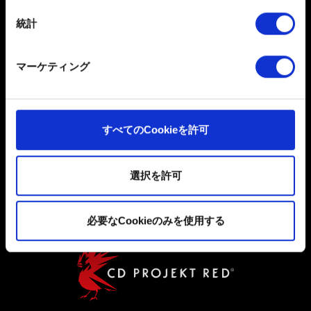
は撤回できます。
統計
ソーシャルメディア
一部のCookieはウェブサイトの機能を正常にお使いいた
だくために必要なものです。その他のCookieは、ウェブ
マーケティング
サイトの品質向上のために、オプションとして技術的お
よびコンテンツ関連のフィードバックを送信します。ま
た、ソーシャルメディア上などでお客様が興味を持ちそ
うなコンテンツをお届けするために、一部のCookieをパ
すべてのCookieを許可
ートナーに提供する場合があります。お客様の許可なく
ユーザー同意書
これらのオプションが有効になることはありません。
プライバシーポリシー
選択を許可
Cookieの使用およびパフォーマンスの変更点に関する詳
クッキーポリシー
細は、下記の「設定」メニューでご確認ください。
必要なCookieのみを使用する