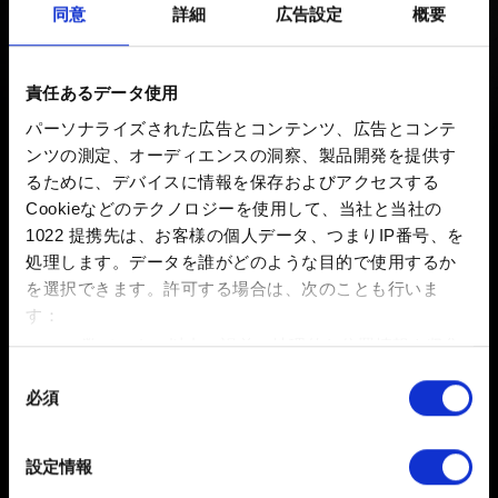
同意
詳細
広告設定
概要
ラクティブマップ - ガイドコー
ドの利用方法
責任あるデータ使用
パーソナライズされた広告とコンテンツ、広告とコンテ
新着 1年前 更新 1年前
ンツの測定、オーディエンスの洞察、製品開発を提供す
るために、デバイスに情報を保存およびアクセスする
コードの利用方法に関しては
こちら
をご参照ください。
Cookieなどのテクノロジーを使用して、当社と当社の
なお、本機能はGOG Galaxyで『サイバーパンク2077』
1022 提携先は、お客様の個人データ、つまりIP番号、を
をプレイされている方のみご利用いただけます。
処理します。データを誰がどのような目的で使用するか
を選択できます。
許可する場合は、次のことも行いま
す：
数メートル以内の誤差の地理的な位置情報を収集
します
同
必須
特定の特性（フィンガープリント）を積極的にス
意
キャンしてデバイスを特定します
の
選
詳細セクション
で個人データの処理方法と設定を行って
設定情報
択
ください。「Cookie宣言」からいつでも同意を変更また
日本語