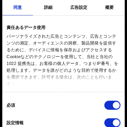
同意
詳細
広告設定
概要
新着 1年前 更新 1年前
ゲームの容量は約
59GB
となります。ダウンロード版の
責任あるデータ使用
場合、本体保存メモリーかSDカードのいずれかにインス
パーソナライズされた広告とコンテンツ、広告とコンテ
トールすることができます。パッケージ版はゲームカー
ンツの測定、オーディエンスの洞察、製品開発を提供す
ドから直接起動します。なお、今後のアップデートや追
るために、デバイスに情報を保存およびアクセスする
加言語パックはダウンロード版、パッケージ版ともに本
Cookieなどのテクノロジーを使用して、当社と当社の
体保存メモリーまたはSDカードにインストールする必要
1022 提携先は、お客様の個人データ、つまりIP番号、を
があり、合計容量が大きくなる可能性がありますので、
処理します。データを誰がどのような目的で使用するか
予めご了承ください。
を選択できます。
許可する場合は、次のことも行いま
す：
数メートル以内の誤差の地理的な位置情報を収集
します
同
必須
特定の特性（フィンガープリント）を積極的にス
意
キャンしてデバイスを特定します
の
選
詳細セクション
で個人データの処理方法と設定を行って
設定情報
択
ください。「Cookie宣言」からいつでも同意を変更また