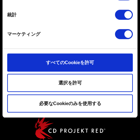
日本語
は撤回できます。
統計
ソーシャルメディア
一部のCookieはウェブサイトの機能を正常にお使いいた
だくために必要なものです。その他のCookieは、ウェブ
マーケティング
サイトの品質向上のために、オプションとして技術的お
よびコンテンツ関連のフィードバックを送信します。ま
た、ソーシャルメディア上などでお客様が興味を持ちそ
うなコンテンツをお届けするために、一部のCookieをパ
すべてのCookieを許可
ートナーに提供する場合があります。お客様の許可なく
ユーザー同意書
これらのオプションが有効になることはありません。
選択を許可
プライバシーポリシー
Cookieの使用およびパフォーマンスの変更点に関する詳
クッキーポリシー
細は、下記の「設定」メニューでご確認ください。
必要なCookieのみを使用する